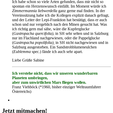
Ich habe schon so viele Arten gefunden, dass mir nicht so
spontan ein Herzenswunsch einfällt. Im Moment würde ich
Zimmermannia liebwerdella
ganz gerne mal finden. In der
Vereinssitzung habe ich die Kollegen explizit danach gefragt,
und der Leiter der Lepi-Franktion hat bestätigt, dass er auch
schon und nur vergeblich nach den Minen gesucht hat. Was
ich richtig gern mal sähe, wäre die Kupferglucke
(
Gastropacha quercifolia)
, in SH sehr selten und in Salzburg
nur im Flachland nachgewiesen, oder die Pappelglucke
(
Gastropacha popolifolia),
in SH nicht nachgewiesen und in
Salzburg ausgestorben. Ein Sandstrohblumeneulchen
(
Eublemma
spec.) fände ich auch sehr apart.
Liebe Grüße Sabine
Ich verstehe nicht, dass wir unseren wunderbaren
Planeten umbringen,
aber zum unwirtlichen Mars fliegen wollen.
Franz Viehböck (*1960, bisher einziger Weltraumfahrer
Österreichs)
Jetzt mitmachen!