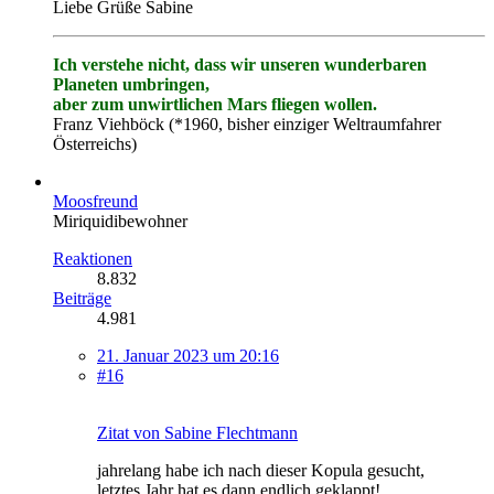
Liebe Grüße Sabine
Ich verstehe nicht, dass wir unseren wunderbaren
Planeten umbringen,
aber zum unwirtlichen Mars fliegen wollen.
Franz Viehböck (*1960, bisher einziger Weltraumfahrer
Österreichs)
Moosfreund
Miriquidibewohner
Reaktionen
8.832
Beiträge
4.981
21. Januar 2023 um 20:16
#16
Zitat von Sabine Flechtmann
jahrelang habe ich nach dieser Kopula gesucht,
letztes Jahr hat es dann endlich geklappt!