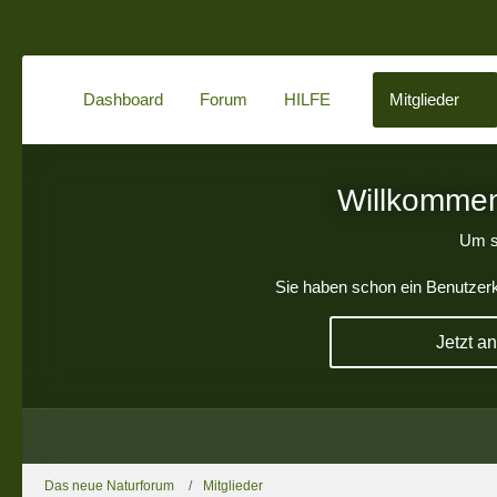
Dashboard
Forum
HILFE
Mitglieder
Willkommen!
Um s
Sie haben schon ein Benutzerk
Jetzt a
Das neue Naturforum
Mitglieder