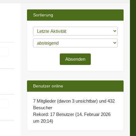
Sortierung
Benutzer online
7 Mitglieder (davon 3 unsichtbar) und 432
Besucher
Rekord: 17 Benutzer (
14. Februar 2026
um 20:14
)