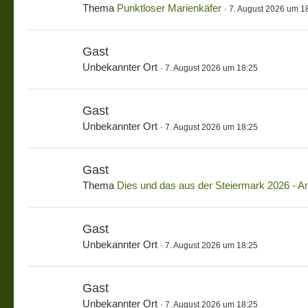
Thema
Punktloser Marienkäfer
7. August 2026 um 1
Gast
Unbekannter Ort
7. August 2026 um 18:25
Gast
Unbekannter Ort
7. August 2026 um 18:25
Gast
Thema
Dies und das aus der Steiermark 2026 - A
Gast
Unbekannter Ort
7. August 2026 um 18:25
Gast
Unbekannter Ort
7. August 2026 um 18:25