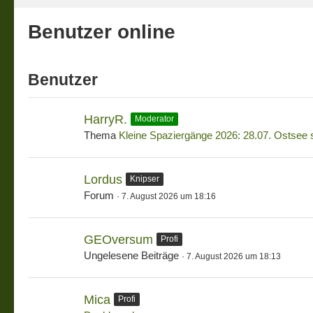
Benutzer online
Benutzer
HarryR.
Moderator
Thema
Kleine Spaziergänge 2026: 28.07. Ostsee s
Lordus
Knipser
Forum
7. August 2026 um 18:16
GEOversum
Profi
Ungelesene Beiträge
7. August 2026 um 18:13
Mica
Profi