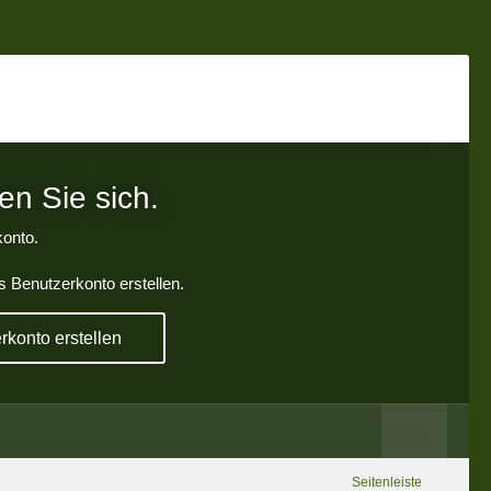
en Sie sich.
onto.
s Benutzerkonto erstellen.
konto erstellen
Seitenleiste