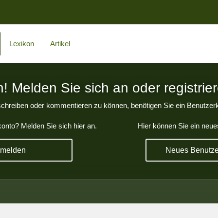
Lexikon
Artikel
 Melden Sie sich an oder registrier
chreiben oder kommentieren zu können, benötigen Sie ein Benutzerk
onto? Melden Sie sich hier an.
Hier können Sie ein neue
nmelden
Neues Benutzer