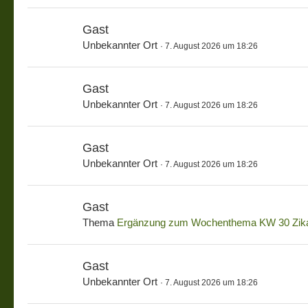
Gast
Unbekannter Ort
7. August 2026 um 18:26
Gast
Unbekannter Ort
7. August 2026 um 18:26
Gast
Unbekannter Ort
7. August 2026 um 18:26
Gast
Thema
Ergänzung zum Wochenthema KW 30 Zik
Gast
Unbekannter Ort
7. August 2026 um 18:26