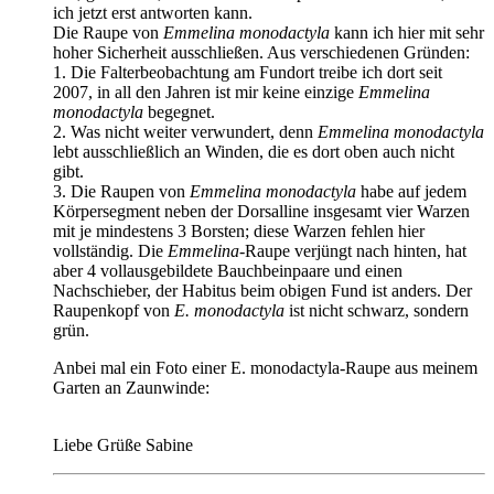
ich jetzt erst antworten kann.
Die Raupe von
Emmelina monodactyla
kann ich hier mit sehr
hoher Sicherheit ausschließen. Aus verschiedenen Gründen:
1. Die Falterbeobachtung am Fundort treibe ich dort seit
2007, in all den Jahren ist mir keine einzige
Emmelina
monodactyla
begegnet.
2. Was nicht weiter verwundert, denn
Emmelina monodactyla
lebt ausschließlich an Winden, die es dort oben auch nicht
gibt.
3. Die Raupen von
Emmelina monodactyla
habe auf jedem
Körpersegment neben der Dorsalline insgesamt vier Warzen
mit je mindestens 3 Borsten; diese Warzen fehlen hier
vollständig. Die
Emmelina
-Raupe verjüngt nach hinten, hat
aber 4 vollausgebildete Bauchbeinpaare und einen
Nachschieber, der Habitus beim obigen Fund ist anders. Der
Raupenkopf von
E. monodactyla
ist nicht schwarz, sondern
grün.
Anbei mal ein Foto einer E. monodactyla-Raupe aus meinem
Garten an Zaunwinde:
Liebe Grüße Sabine