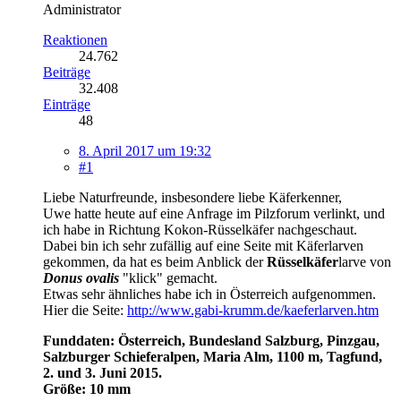
Administrator
Reaktionen
24.762
Beiträge
32.408
Einträge
48
8. April 2017 um 19:32
#1
Liebe Naturfreunde, insbesondere liebe Käferkenner,
Uwe hatte heute auf eine Anfrage im Pilzforum verlinkt, und
ich habe in Richtung Kokon-Rüsselkäfer nachgeschaut.
Dabei bin ich sehr zufällig auf eine Seite mit Käferlarven
gekommen, da hat es beim Anblick der
Rüsselkäfer
larve von
Donus ovalis
"klick" gemacht.
Etwas sehr ähnliches habe ich in Österreich aufgenommen.
Hier die Seite:
http://www.gabi-krumm.de/kaeferlarven.htm
Funddaten: Österreich, Bundesland Salzburg, Pinzgau,
Salzburger Schieferalpen, Maria Alm, 1100 m, Tagfund,
2. und 3. Juni 2015.
Größe: 10 mm