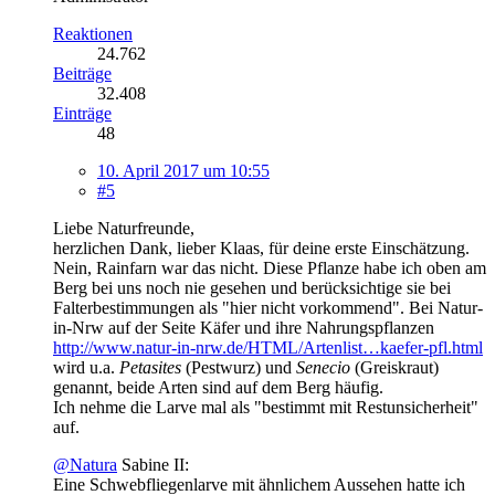
Reaktionen
24.762
Beiträge
32.408
Einträge
48
10. April 2017 um 10:55
#5
Liebe Naturfreunde,
herzlichen Dank, lieber Klaas, für deine erste Einschätzung.
Nein, Rainfarn war das nicht. Diese Pflanze habe ich oben am
Berg bei uns noch nie gesehen und berücksichtige sie bei
Falterbestimmungen als "hier nicht vorkommend". Bei Natur-
in-Nrw auf der Seite Käfer und ihre Nahrungspflanzen
http://www.natur-in-nrw.de/HTML/Artenlist…kaefer-pfl.html
wird u.a.
Petasites
(Pestwurz) und
Senecio
(Greiskraut)
genannt, beide Arten sind auf dem Berg häufig.
Ich nehme die Larve mal als "bestimmt mit Restunsicherheit"
auf.
@Natura
Sabine II:
Eine Schwebfliegenlarve mit ähnlichem Aussehen hatte ich