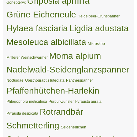
Griposia aprilina
Gonepteryx
Grüne Eicheneule
Heidelbeer-Grünspanner
Hylaea fasciaria
Ligdia adustata
Mesoleuca albicillata
Mikroskop
Moma alpium
Mittlerer Weinschwärmer
Nadelwald-Seidenglanzspanner
Noctuidae
Opisthograptis luteolata
Pantherspanner
Pfaffenhütchen-Harlekin
Phlogophora meticulosa
Purpur-Zünsler
Pyrausta aurata
Rotrandbär
Pyrausta despicata
Schmetterling
Seideneulchen