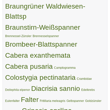
Braungrüner Waldwiesen-
Blattsp
Braunstirn-Weißspanner
Brennessel-Zünsler
Brennesselspanner
Brombeer-Blattspanner
Cabera exanthemata
Cabera pusaria
Camptogramma
Colostygia pectinataria
Crambidae
Diacrisia sannio
Deilephila elpenor
Edelkrebs
Falter
Eulenfalter
Fritillaria meleagris
Gelbspanner
Goldzünsler