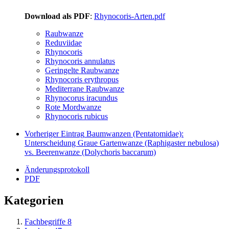
Download als PDF
:
Rhynocoris-Arten.pdf
Raubwanze
Reduviidae
Rhynocoris
Rhynocoris annulatus
Geringelte Raubwanze
Rhynocoris erythropus
Mediterrane Raubwanze
Rhynocorus iracundus
Rote Mordwanze
Rhynocoris rubicus
Vorheriger Eintrag
Baumwanzen (Pentatomidae):
Unterscheidung Graue Gartenwanze (Raphigaster nebulosa)
vs. Beerenwanze (Dolychoris baccarum)
Änderungsprotokoll
PDF
Kategorien
Fachbegriffe
8