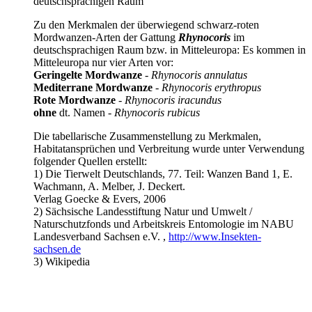
deutschsprachigen Raum
Zu den Merkmalen der überwiegend schwarz-roten
Mordwanzen-Arten der Gattung
Rhynocoris
im
deutschsprachigen Raum bzw. in Mitteleuropa: Es kommen in
Mitteleuropa nur vier Arten vor:
Geringelte Mordwanze
-
Rhynocoris annulatus
Mediterrane Mordwanze
-
Rhynocoris erythropus
Rote Mordwanze
-
Rhynocoris iracundus
ohne
dt. Namen -
Rhynocoris rubicus
Die tabellarische Zusammenstellung zu Merkmalen,
Habitatansprüchen und Verbreitung wurde unter Verwendung
folgender Quellen erstellt:
1) Die Tierwelt Deutschlands, 77. Teil: Wanzen Band 1, E.
Wachmann, A. Melber, J. Deckert.
Verlag Goecke & Evers, 2006
2) Sächsische Landesstiftung Natur und Umwelt /
Naturschutzfonds und Arbeitskreis Entomologie im NABU
Landesverband Sachsen e.V. ,
http://www.Insekten-
sachsen.de
3) Wikipedia