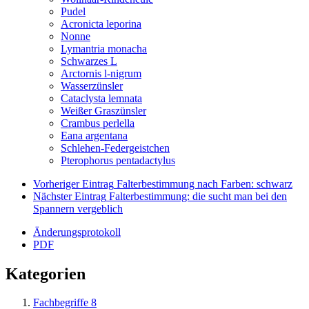
Pudel
Acronicta leporina
Nonne
Lymantria monacha
Schwarzes L
Arctornis l-nigrum
Wasserzünsler
Cataclysta lemnata
Weißer Graszünsler
Crambus perlella
Eana argentana
Schlehen-Federgeistchen
Pterophorus pentadactylus
Vorheriger Eintrag
Falterbestimmung nach Farben: schwarz
Nächster Eintrag
Falterbestimmung: die sucht man bei den
Spannern vergeblich
Änderungsprotokoll
PDF
Kategorien
Fachbegriffe
8