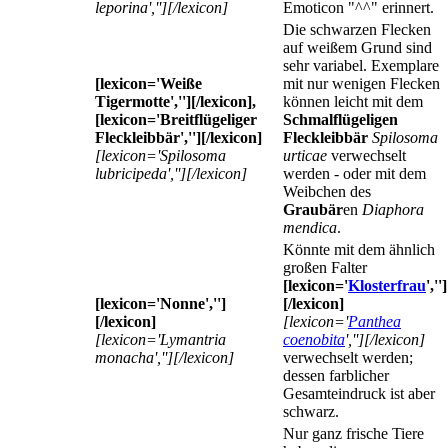
leporina',''][/lexicon]
Emoticon "^^" erinnert.
Die schwarzen Flecken
auf weißem Grund sind
sehr variabel. Exemplare
[lexicon='Weiße
mit nur wenigen Flecken
Tigermotte',''][/lexicon],
können leicht mit dem
[lexicon='Breitflügeliger
Schmalflügeligen
Fleckleibbär',''][/lexicon]
Fleckleibbär
Spilosoma
[lexicon='Spilosoma
urticae
verwechselt
lubricipeda',''][/lexicon]
werden - oder mit dem
Weibchen des
Graubär
en
Diaphora
mendica
.
Könnte mit dem ähnlich
großen Falter
[lexicon='
Klosterfrau
','']
[lexicon='Nonne','']
[/lexicon]
[/lexicon]
[lexicon='
Panthea
[lexicon='Lymantria
coenobita
',''][/lexicon]
monacha',''][/lexicon]
verwechselt werden;
dessen farblicher
Gesamteindruck ist aber
schwarz.
Nur ganz frische Tiere