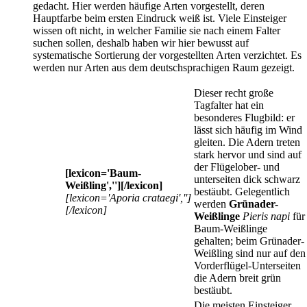
gedacht. Hier werden häufige Arten vorgestellt, deren
Hauptfarbe beim ersten Eindruck weiß ist. Viele Einsteiger
wissen oft nicht, in welcher Familie sie nach einem Falter
suchen sollen, deshalb haben wir hier bewusst auf
systematische Sortierung der vorgestellten Arten verzichtet. Es
werden nur Arten aus dem deutschsprachigen Raum gezeigt.
Dieser recht große
Tagfalter hat ein
besonderes Flugbild: er
lässt sich häufig im Wind
gleiten. Die Adern treten
stark hervor und sind auf
der Flügelober- und
[lexicon='Baum-
unterseiten dick schwarz
Weißling',''][/lexicon]
bestäubt. Gelegentlich
[lexicon='Aporia crataegi','']
werden
Grünader-
[/lexicon]
Weißlinge
Pieris napi
für
Baum-Weißlinge
gehalten; beim Grünader-
Weißling sind nur auf den
Vorderflügel-Unterseiten
die Adern breit grün
bestäubt.
Die meisten Einsteiger