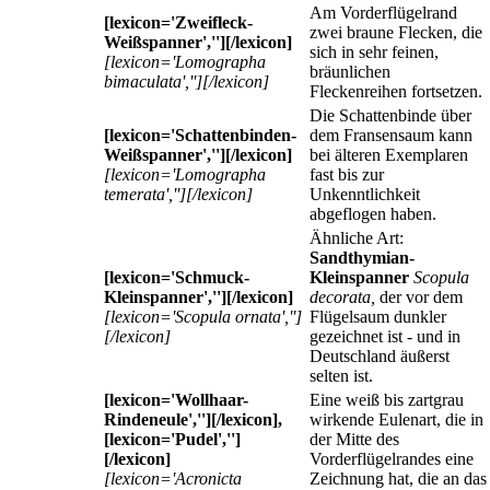
Am Vorderflügelrand
[lexicon='Zweifleck-
zwei braune Flecken, die
Weißspanner',''][/lexicon]
sich in sehr feinen,
[lexicon='Lomographa
bräunlichen
bimaculata',''][/lexicon]
Fleckenreihen fortsetzen.
Die Schattenbinde über
[lexicon='Schattenbinden-
dem Fransensaum kann
Weißspanner',''][/lexicon]
bei älteren Exemplaren
[lexicon='Lomographa
fast bis zur
temerata',''][/lexicon]
Unkenntlichkeit
abgeflogen haben.
Ähnliche Art:
Sandthymian-
[lexicon='Schmuck-
Kleinspanner
Scopula
Kleinspanner',''][/lexicon]
decorata,
der vor dem
[lexicon='Scopula ornata','']
Flügelsaum dunkler
[/lexicon]
gezeichnet ist - und in
Deutschland äußerst
selten ist.
[lexicon='Wollhaar-
Eine weiß bis zartgrau
Rindeneule',''][/lexicon],
wirkende Eulenart, die in
[lexicon='Pudel','']
der Mitte des
[/lexicon]
Vorderflügelrandes eine
[lexicon='Acronicta
Zeichnung hat, die an das