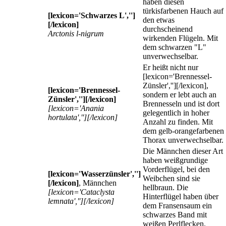
haben diesen
türkisfarbenen Hauch auf
[lexicon='Schwarzes L','']
den etwas
[/lexicon]
durchscheinend
Arctonis l-nigrum
wirkenden Flügeln. Mit
dem schwarzen "L"
unverwechselbar.
Er heißt nicht nur
[lexicon='Brennessel-
Zünsler',''][/lexicon],
[lexicon='Brennessel-
sondern er lebt auch an
Zünsler',''][/lexicon]
Brennesseln und ist dort
[lexicon='Anania
gelegentlich in hoher
hortulata',''][/lexicon]
Anzahl zu finden. Mit
dem gelb-orangefarbenen
Thorax unverwechselbar.
Die Männchen dieser Art
haben weißgrundige
Vorderflügel, bei den
[lexicon='Wasserzünsler','']
Weibchen sind sie
[/lexicon]
, Männchen
hellbraun. Die
[lexicon='Cataclysta
Hinterflügel haben über
lemnata',''][/lexicon]
dem Fransensaum ein
schwarzes Band mit
weißen Perlflecken.