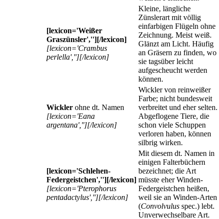
Kleine, längliche
Zünslerart mit völlig
einfarbigen Flügeln ohne
[lexicon='Weißer
Zeichnung. Meist weiß.
Graszünsler',''][/lexicon]
Glänzt am Licht. Häufig
[lexicon='Crambus
an Gräsern zu finden, wo
perlella',''][/lexicon]
sie tagsüber leicht
aufgescheucht werden
können.
Wickler von reinweißer
Farbe; nicht bundesweit
Wickler
ohne dt. Namen
verbreitet und eher selten.
[lexicon='Eana
Abgeflogene Tiere, die
argentana',''][/lexicon]
schon viele Schuppen
verloren haben, können
silbrig wirken.
Mit diesem dt. Namen in
einigen Falterbüchern
[lexicon='Schlehen-
bezeichnet; die Art
Federgeistchen',''][/lexicon]
müsste eher Winden-
[lexicon='Pterophorus
Federgeistchen heißen,
pentadactylus',''][/lexicon]
weil sie an Winden-Arten
(
Convolvulus
spec.) lebt.
Unverwechselbare Art.