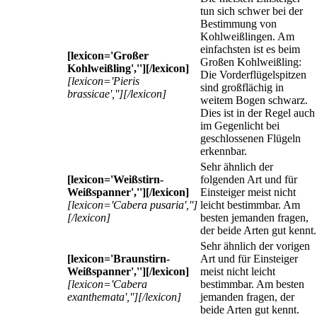
tun sich schwer bei der
Bestimmung von
Kohlweißlingen. Am
einfachsten ist es beim
[lexicon='Großer
Großen Kohlweißling:
Kohlweißling',''][/lexicon]
Die Vorderflügelspitzen
[lexicon='Pieris
sind großflächig in
brassicae',''][/lexicon]
weitem Bogen schwarz.
Dies ist in der Regel auch
im Gegenlicht bei
geschlossenen Flügeln
erkennbar.
Sehr ähnlich der
[lexicon='Weißstirn-
folgenden Art und für
Weißspanner',''][/lexicon]
Einsteiger meist nicht
[lexicon='Cabera pusaria','']
leicht bestimmbar. Am
[/lexicon]
besten jemanden fragen,
der beide Arten gut kennt.
Sehr ähnlich der vorigen
[lexicon='Braunstirn-
Art und für Einsteiger
Weißspanner',''][/lexicon]
meist nicht leicht
[lexicon='Cabera
bestimmbar. Am besten
exanthemata',''][/lexicon]
jemanden fragen, der
beide Arten gut kennt.