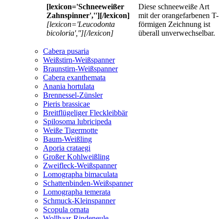
[lexicon='Schneeweißer
Diese schneeweiße Art
Zahnspinner',''][/lexicon]
mit der orangefarbenen T-
[lexicon='Leucodonta
förmigen Zeichnung ist
bicoloria',''][/lexicon]
überall unverwechselbar.
Cabera pusaria
Weißstirn-Weißspanner
Braunstirn-Weißspanner
Cabera exanthemata
Anania hortulata
Brennessel-Zünsler
Pieris brassicae
Breitflügeliger Fleckleibbär
Spilosoma lubricipeda
Weiße Tigermotte
Baum-Weißling
Aporia crataegi
Großer Kohlweißling
Zweifleck-Weißspanner
Lomographa bimaculata
Schattenbinden-Weißspanner
Lomographa temerata
Schmuck-Kleinspanner
Scopula ornata
Wollhaar-Rindeneule