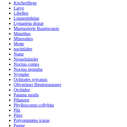
Köcherfliege
Larve
Libellen
Limnephilidae
Lymantria dispar
Marmorierte Baumwanze
Mauritius
Mineralien
Motte
nachtfalter
Natur
Nesselzünsler
Noctua comes
Noctua pronuba
Nymphe
Ochlodes sylvanus
Olivgrüner Bindenspanner
Orchidee
Patania ruralis
Pflanzen
Phylloscopus collybita
Pilz
Pilze
Polyommatus icarus
Puppe