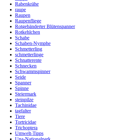
Rabenkrähe
raupe
Raupen
Raupenfliege
Rotgebänderter Blütenspanner
Rotkehlchen
Schabe
Schaben-Nymphe
Schmetterling
schmetterlinge
Schnatterente
Schnecken
Schwammspinner
Seide
Spanner
Spinne
Steiermark
steinpilze
Tachinidae
tagfalter
Tiere
Tortricidae
Trichoptera
Umwelt-Tipps
Una-Nationalpark