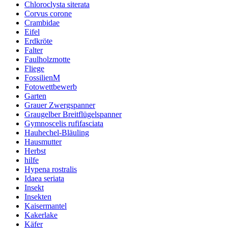
Chloroclysta siterata
Corvus corone
Crambidae
Eifel
Erdkröte
Falter
Faulholzmotte
Fliege
FossilienM
Fotowettbewerb
Garten
Grauer Zwergspanner
Graugelber Breitflügelspanner
Gymnoscelis rufifasciata
Hauhechel-Bläuling
Hausmutter
Herbst
hilfe
Hypena rostralis
Idaea seriata
Insekt
Insekten
Kaisermantel
Kakerlake
Käfer