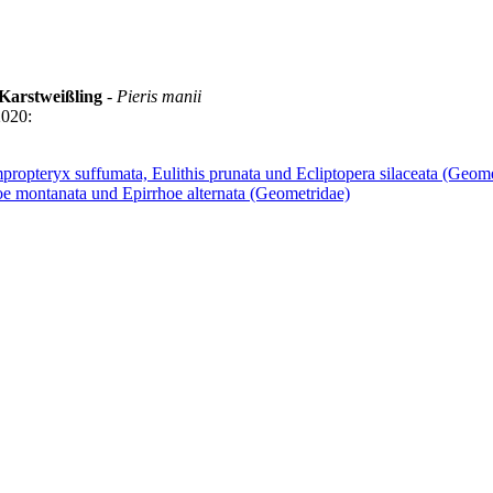
Karstweißling
-
Pieris manii
2020:
opteryx suffumata, Eulithis prunata und Ecliptopera silaceata (Geome
e montanata und Epirrhoe alternata (Geometridae)