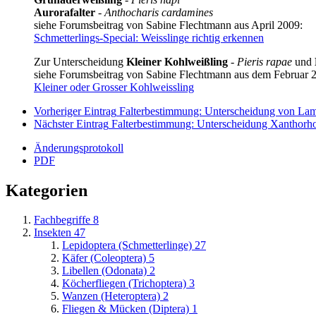
Aurorafalter
-
Anthocharis cardamines
siehe Forumsbeitrag von Sabine Flechtmann aus April 2009:
Schmetterlings-Special: Weisslinge richtig erkennen
Zur Unterscheidung
Kleiner Kohlweißling
-
Pieris rapae
und
siehe Forumsbeitrag von Sabine Flechtmann aus dem Februar 
Kleiner oder Grosser Kohlweissling
Vorheriger Eintrag
Falterbestimmung: Unterscheidung von Lampr
Nächster Eintrag
Falterbestimmung: Unterscheidung Xanthorho
Änderungsprotokoll
PDF
Kategorien
Fachbegriffe
8
Insekten
47
Lepidoptera (Schmetterlinge)
27
Käfer (Coleoptera)
5
Libellen (Odonata)
2
Köcherfliegen (Trichoptera)
3
Wanzen (Heteroptera)
2
Fliegen & Mücken (Diptera)
1