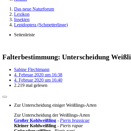
Das neue Naturforum
Lexikon
Insekten
Lepidoptera (Schmetterlinge)
Seitenleiste
Falterbestimmung: Unterscheidung Weißl
Sabine Flechtmann
4. Februar 2020 um 16:38
4. Februar 2020 um 16:40
2.219 mal gelesen
Zur Unterscheidung einiger Weißlings-Arten
Zur Unterscheidung der Weißlings-Arten
Großer Kohlweißling
-
Pieris brassicae
Kleiner Kohlweißling
-
Pieris rapae
Grünaderweißling
-
Pieris napi