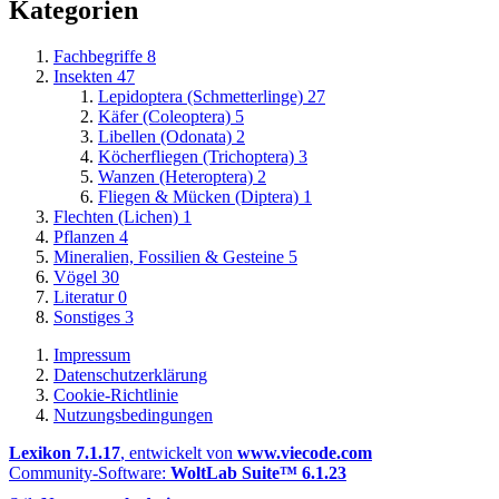
Kategorien
Fachbegriffe
8
Insekten
47
Lepidoptera (Schmetterlinge)
27
Käfer (Coleoptera)
5
Libellen (Odonata)
2
Köcherfliegen (Trichoptera)
3
Wanzen (Heteroptera)
2
Fliegen & Mücken (Diptera)
1
Flechten (Lichen)
1
Pflanzen
4
Mineralien, Fossilien & Gesteine
5
Vögel
30
Literatur
0
Sonstiges
3
Impressum
Datenschutzerklärung
Cookie-Richtlinie
Nutzungsbedingungen
Lexikon 7.1.17
, entwickelt von
www.viecode.com
Community-Software:
WoltLab Suite™ 6.1.23