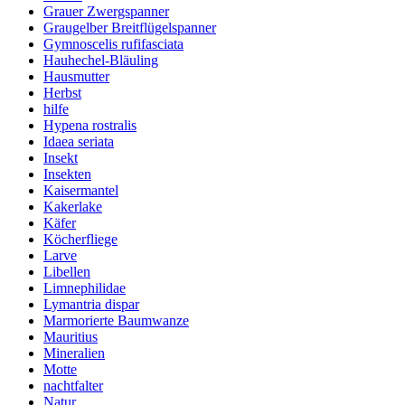
Grauer Zwergspanner
Graugelber Breitflügelspanner
Gymnoscelis rufifasciata
Hauhechel-Bläuling
Hausmutter
Herbst
hilfe
Hypena rostralis
Idaea seriata
Insekt
Insekten
Kaisermantel
Kakerlake
Käfer
Köcherfliege
Larve
Libellen
Limnephilidae
Lymantria dispar
Marmorierte Baumwanze
Mauritius
Mineralien
Motte
nachtfalter
Natur