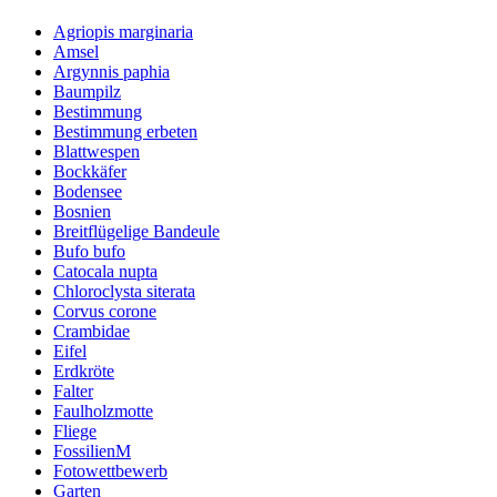
Agriopis marginaria
Amsel
Argynnis paphia
Baumpilz
Bestimmung
Bestimmung erbeten
Blattwespen
Bockkäfer
Bodensee
Bosnien
Breitflügelige Bandeule
Bufo bufo
Catocala nupta
Chloroclysta siterata
Corvus corone
Crambidae
Eifel
Erdkröte
Falter
Faulholzmotte
Fliege
FossilienM
Fotowettbewerb
Garten