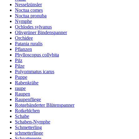
Nesselzünsler
Noctua comes
Noctua pronuba
Nymphe
Ochlodes sylvanus
Olivgrüner Bindenspanner
Orchidee
Patania ruralis
Pflanzen
Phylloscopus collybita
Pilz
Pilze
Polyommatus icarus
Puppe
Rabenkrähe
raupe
Raupen
Raupenfliege
Rotgebänderter Blütenspanner
Rotkehlchen
Schabe
Schaben-Nymphe
Schmetterling
schmetterlinge
Schnatterente