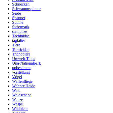
Schnecken
Schwammspinner
Seide
Spanner
Spinne
Steiermark
steinpilze
Tachinidae
tagfalter
Tiere
Tortricidae
Trichoptera
Umwelt-Tipps
Una-Nationalpark
unbestimmt
vorstellung
Vögel
Waffenfliege
Wahner Heide
Wald
Waldschabe
Wanze
Wespe
Wildbiene