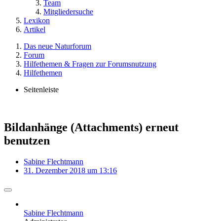
Team
Mitgliedersuche
Lexikon
Artikel
Das neue Naturforum
Forum
Hilfethemen & Fragen zur Forumsnutzung
Hilfethemen
Seitenleiste
Bildanhänge (Attachments) erneut
benutzen
Sabine Flechtmann
31. Dezember 2018 um 13:16
Sabine Flechtmann