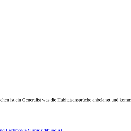
lchen ist ein Generalist was die Habitatsansprüche anbelangt und komm
nd Lachmöwe (Larus ridibundus)