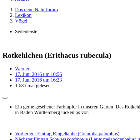
Das neue Naturforum
Lexikon
Vögel
Seitenleiste
Rotkehlchen (Erithacus rubecula)
Werner
17. Juni 2016 um 10:56
17. Juni 2016 um 16:23
1.685 mal gelesen
Ein gerne gesehener Farbtupfer in unseren Gärten .Das Rotkeh
in Baden Württemberg lückenlos vor.
Vorheriger Eintrag
Ringeltaube (Columba palumbus)
Nächster Eintrag
Schwarzkopfmöwe (Larus melanocephalus) u