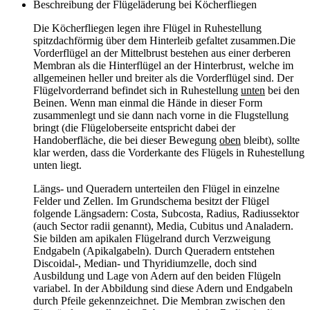
Beschreibung der Flügeläderung bei Köcherfliegen
Die Köcherfliegen legen ihre Flügel in Ruhestellung
spitzdachförmig über dem Hinterleib gefaltet zusammen.Die
Vorderflügel an der Mittelbrust bestehen aus einer derberen
Membran als die Hinterflügel an der Hinterbrust, welche im
allgemeinen heller und breiter als die Vorderflügel sind. Der
Flügelvorderrand befindet sich in Ruhestellung
unten
bei den
Beinen. Wenn man einmal die Hände in dieser Form
zusammenlegt und sie dann nach vorne in die Flugstellung
bringt (die Flügeloberseite entspricht dabei der
Handoberfläche, die bei dieser Bewegung
oben
bleibt), sollte
klar werden, dass die Vorderkante des Flügels in Ruhestellung
unten liegt.
Längs- und Queradern unterteilen den Flügel in einzelne
Felder und Zellen. Im Grundschema besitzt der Flügel
folgende Längsadern: Costa, Subcosta, Radius, Radiussektor
(auch Sector radii genannt), Media, Cubitus und Analadern.
Sie bilden am apikalen Flügelrand durch Verzweigung
Endgabeln (Apikalgabeln). Durch Queradern entstehen
Discoidal-, Median- und Thyridiumzelle, doch sind
Ausbildung und Lage von Adern auf den beiden Flügeln
variabel. In der Abbildung sind diese Adern und Endgabeln
durch Pfeile gekennzeichnet. Die Membran zwischen den