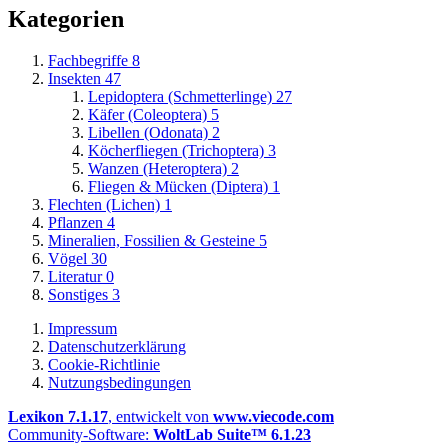
Kategorien
Fachbegriffe
8
Insekten
47
Lepidoptera (Schmetterlinge)
27
Käfer (Coleoptera)
5
Libellen (Odonata)
2
Köcherfliegen (Trichoptera)
3
Wanzen (Heteroptera)
2
Fliegen & Mücken (Diptera)
1
Flechten (Lichen)
1
Pflanzen
4
Mineralien, Fossilien & Gesteine
5
Vögel
30
Literatur
0
Sonstiges
3
Impressum
Datenschutzerklärung
Cookie-Richtlinie
Nutzungsbedingungen
Lexikon 7.1.17
, entwickelt von
www.viecode.com
Community-Software:
WoltLab Suite™ 6.1.23