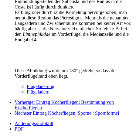
Einmündungsstellen der Subcosta und des Radius in die
Costa ist häufig durch dunklere
Färbung oder durch rauhe Körnelung hervorgehoben; man
nennt diese Region das Pterostigma. Mehr als die genannten
Längsadern und Zwischenräume kommen bei keiner Art vor;
häufig aber ist die Nervatur viel einfacher. So fehlt z.B. bei
den
Limnephilidae
im Vorderflügel die Medianzelle und die
Endgabel 4.
Diese Abbildung wurde um 180° gedreht, so dass der
Vorderflügelrand oben liegt.
Flügeläderung
Flügeladern
Vorheriger Eintrag
Köcherfliegen: Bestimmung von
Köcherfliegen
Nächster Eintrag
Köcherfliegen: Sporne / Spornformel
Änderungsprotokoll
PDF