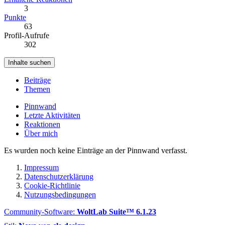
3
Punkte
63
Profil-Aufrufe
302
Inhalte suchen
Beiträge
Themen
Pinnwand
Letzte Aktivitäten
Reaktionen
Über mich
Es wurden noch keine Einträge an der Pinnwand verfasst.
Impressum
Datenschutzerklärung
Cookie-Richtlinie
Nutzungsbedingungen
Community-Software:
WoltLab Suite™ 6.1.23