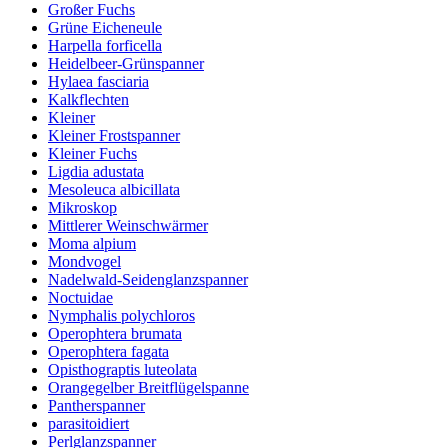
Großer Fuchs
Grüne Eicheneule
Harpella forficella
Heidelbeer-Grünspanner
Hylaea fasciaria
Kalkflechten
Kleiner
Kleiner Frostspanner
Kleiner Fuchs
Ligdia adustata
Mesoleuca albicillata
Mikroskop
Mittlerer Weinschwärmer
Moma alpium
Mondvogel
Nadelwald-Seidenglanzspanner
Noctuidae
Nymphalis polychloros
Operophtera brumata
Operophtera fagata
Opisthograptis luteolata
Orangegelber Breitflügelspanne
Pantherspanner
parasitoidiert
Perlglanzspanner