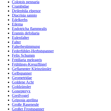
Colotois pennaria
Crambidae
Deilephila elpenor
Diacrisia sannio
Edelkrebs
Eilema
Endotricha flammealis
Erannis defoliaria
Eulenfalter
Falter
Falterbestimmung
Federfühler-Herbstspanner
Felix Schumm
Fritillaria meleagris
Frühlings-Kreuzflügel
Geflammter Kleinzünsler
Gelbspanner
Geometridae
Goldene Acht
Goldzünsler
Gonepteryx
Greifvogel
Griposia aprilina
Große Raseneule
Großer Frostspanner