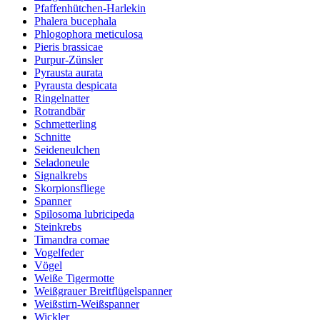
Pfaffenhütchen-Harlekin
Phalera bucephala
Phlogophora meticulosa
Pieris brassicae
Purpur-Zünsler
Pyrausta aurata
Pyrausta despicata
Ringelnatter
Rotrandbär
Schmetterling
Schnitte
Seideneulchen
Seladoneule
Signalkrebs
Skorpionsfliege
Spanner
Spilosoma lubricipeda
Steinkrebs
Timandra comae
Vogelfeder
Vögel
Weiße Tigermotte
Weißgrauer Breitflügelspanner
Weißstirn-Weißspanner
Wickler