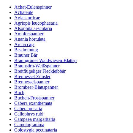
Achat-Eulenspinner
Achateule
Aglais urticae
Agriopis leucophaearia
Alsophila aescularia
Ampferspanner
Anania hortulata
Arctia caja
Bestimmung
Brauner Bär
Braungrüner Waldwiesen-Blattsp
Braunstirn-Weißspanner
Breitflügeliger Fleckleibbär
Brennessel-Zünsler
Brennesselspanner
Brombeer-Blattspanner
Buch
Buchen-Frostspanner
Cabera exanthemata
Cabera pusaria
Callophrys rubi
Campaea margaritaria
Camptogramma
Colostygia pectinataria