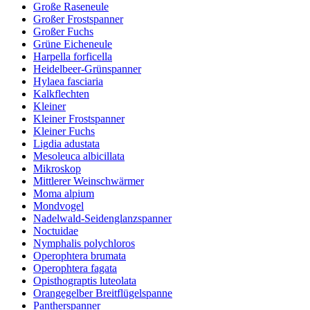
Große Raseneule
Großer Frostspanner
Großer Fuchs
Grüne Eicheneule
Harpella forficella
Heidelbeer-Grünspanner
Hylaea fasciaria
Kalkflechten
Kleiner
Kleiner Frostspanner
Kleiner Fuchs
Ligdia adustata
Mesoleuca albicillata
Mikroskop
Mittlerer Weinschwärmer
Moma alpium
Mondvogel
Nadelwald-Seidenglanzspanner
Noctuidae
Nymphalis polychloros
Operophtera brumata
Operophtera fagata
Opisthograptis luteolata
Orangegelber Breitflügelspanne
Pantherspanner