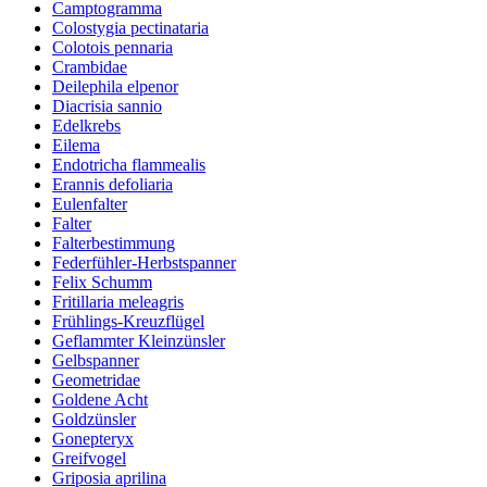
Camptogramma
Colostygia pectinataria
Colotois pennaria
Crambidae
Deilephila elpenor
Diacrisia sannio
Edelkrebs
Eilema
Endotricha flammealis
Erannis defoliaria
Eulenfalter
Falter
Falterbestimmung
Federfühler-Herbstspanner
Felix Schumm
Fritillaria meleagris
Frühlings-Kreuzflügel
Geflammter Kleinzünsler
Gelbspanner
Geometridae
Goldene Acht
Goldzünsler
Gonepteryx
Greifvogel
Griposia aprilina