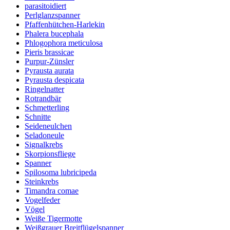
parasitoidiert
Perlglanzspanner
Pfaffenhütchen-Harlekin
Phalera bucephala
Phlogophora meticulosa
Pieris brassicae
Purpur-Zünsler
Pyrausta aurata
Pyrausta despicata
Ringelnatter
Rotrandbär
Schmetterling
Schnitte
Seideneulchen
Seladoneule
Signalkrebs
Skorpionsfliege
Spanner
Spilosoma lubricipeda
Steinkrebs
Timandra comae
Vogelfeder
Vögel
Weiße Tigermotte
Weißgrauer Breitflügelspanner