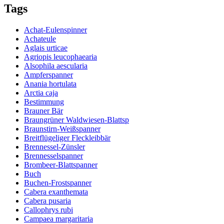
Tags
Achat-Eulenspinner
Achateule
Aglais urticae
Agriopis leucophaearia
Alsophila aescularia
Ampferspanner
Anania hortulata
Arctia caja
Bestimmung
Brauner Bär
Braungrüner Waldwiesen-Blattsp
Braunstirn-Weißspanner
Breitflügeliger Fleckleibbär
Brennessel-Zünsler
Brennesselspanner
Brombeer-Blattspanner
Buch
Buchen-Frostspanner
Cabera exanthemata
Cabera pusaria
Callophrys rubi
Campaea margaritaria