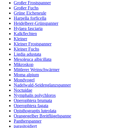
Großer Frostspanner
Großer Fuchs
Grüne Eicheneule
Harpella forficella
Heidelbeer-Grünspanner
Hylaea fasciaria
Kalkflechten
Kleiner
Kleiner Frostspanner
Kleiner Fuchs
Ligdia adustata
Mesoleuca albicillata
Mikroskop
Mittlerer Weinschwärmer
Moma alpium
Mondvogel
Nadelwald-Seidenglanzspanner
Noctuidae
Nymphalis polychloros
Operophtera brumata
Operophtera fagata
Opisthograptis luteolata
Orangegelber Breitflügelspanne
Pantherspanner
parasitoidiert