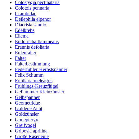
Colostygia pectinataria
Colotois pennaria
Crambidae
Deilephila elpenor
Diacrisia sannio
Edelkrebs
Eilema
Endotricha flammealis
Erannis defoliaria
Eulenfalter
Falter
Falterbestimmung
Federfühler-Herbstspanner
Felix Schumm
Fritillaria meleagris
Frühlings-Kreuzflügel
Geflammter Kleinzünsler
Gelbspanner
Geometridae
Goldene Acht
Goldzünsler
Gonepteryx
Greifvogel
Griposia aprilina
Große Raseneule