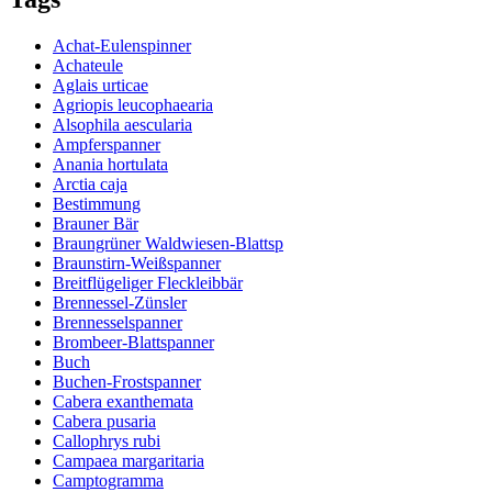
Achat-Eulenspinner
Achateule
Aglais urticae
Agriopis leucophaearia
Alsophila aescularia
Ampferspanner
Anania hortulata
Arctia caja
Bestimmung
Brauner Bär
Braungrüner Waldwiesen-Blattsp
Braunstirn-Weißspanner
Breitflügeliger Fleckleibbär
Brennessel-Zünsler
Brennesselspanner
Brombeer-Blattspanner
Buch
Buchen-Frostspanner
Cabera exanthemata
Cabera pusaria
Callophrys rubi
Campaea margaritaria
Camptogramma