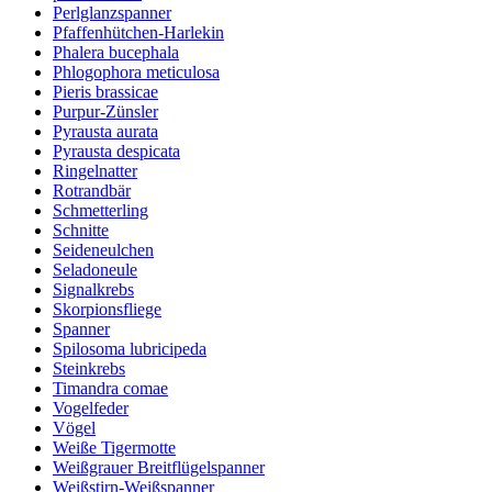
Perlglanzspanner
Pfaffenhütchen-Harlekin
Phalera bucephala
Phlogophora meticulosa
Pieris brassicae
Purpur-Zünsler
Pyrausta aurata
Pyrausta despicata
Ringelnatter
Rotrandbär
Schmetterling
Schnitte
Seideneulchen
Seladoneule
Signalkrebs
Skorpionsfliege
Spanner
Spilosoma lubricipeda
Steinkrebs
Timandra comae
Vogelfeder
Vögel
Weiße Tigermotte
Weißgrauer Breitflügelspanner
Weißstirn-Weißspanner