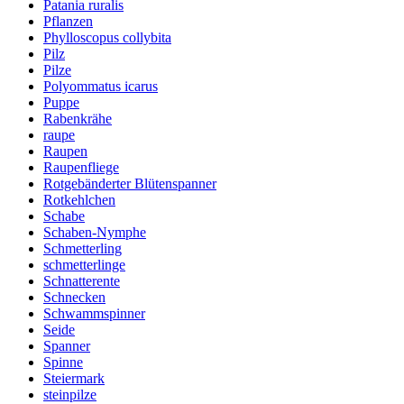
Patania ruralis
Pflanzen
Phylloscopus collybita
Pilz
Pilze
Polyommatus icarus
Puppe
Rabenkrähe
raupe
Raupen
Raupenfliege
Rotgebänderter Blütenspanner
Rotkehlchen
Schabe
Schaben-Nymphe
Schmetterling
schmetterlinge
Schnatterente
Schnecken
Schwammspinner
Seide
Spanner
Spinne
Steiermark
steinpilze