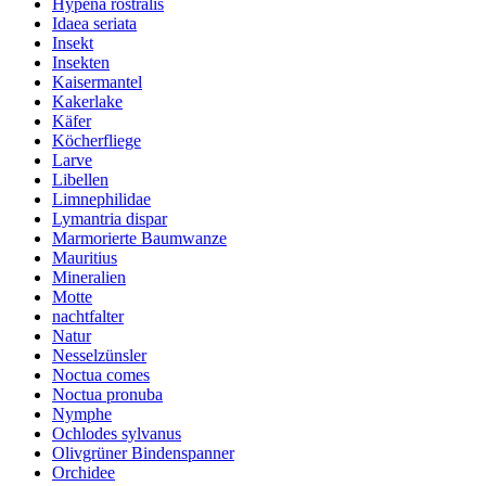
Hypena rostralis
Idaea seriata
Insekt
Insekten
Kaisermantel
Kakerlake
Käfer
Köcherfliege
Larve
Libellen
Limnephilidae
Lymantria dispar
Marmorierte Baumwanze
Mauritius
Mineralien
Motte
nachtfalter
Natur
Nesselzünsler
Noctua comes
Noctua pronuba
Nymphe
Ochlodes sylvanus
Olivgrüner Bindenspanner
Orchidee