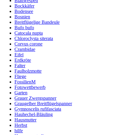
Blattwespen
Bockkäfer
Bodensee
Bosnien
Breitflügelige Bandeule
Bufo bufo
Catocala nupta
Chloroclysta siterata
Corvus corone
Crambidae
Eifel
Erdkröte
Falter
Faulholzmotte
Fliege
FossilienM
Fotowettbewerb
Garten
Grauer Zwergspanner
Graugelber Breitflügelspanner
Gymnoscelis rufifasciata
Hauhechel-Bläuling
Hausmutter
Herbst
hilfe