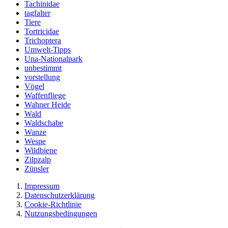
Tachinidae
tagfalter
Tiere
Tortricidae
Trichoptera
Umwelt-Tipps
Una-Nationalpark
unbestimmt
vorstellung
Vögel
Waffenfliege
Wahner Heide
Wald
Waldschabe
Wanze
Wespe
Wildbiene
Zilpzalp
Zünsler
Impressum
Datenschutzerklärung
Cookie-Richtlinie
Nutzungsbedingungen