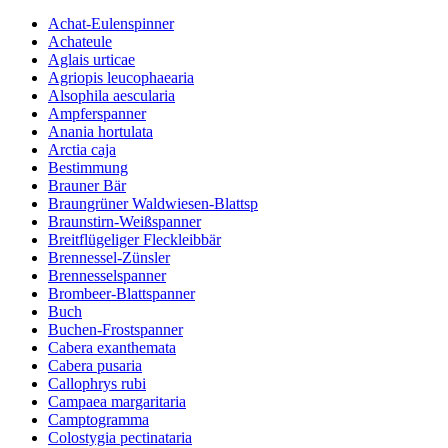
Achat-Eulenspinner
Achateule
Aglais urticae
Agriopis leucophaearia
Alsophila aescularia
Ampferspanner
Anania hortulata
Arctia caja
Bestimmung
Brauner Bär
Braungrüner Waldwiesen-Blattsp
Braunstirn-Weißspanner
Breitflügeliger Fleckleibbär
Brennessel-Zünsler
Brennesselspanner
Brombeer-Blattspanner
Buch
Buchen-Frostspanner
Cabera exanthemata
Cabera pusaria
Callophrys rubi
Campaea margaritaria
Camptogramma
Colostygia pectinataria