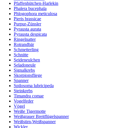
Pfaffenhütchen-Harlekin
Phalera bucephala
Phlogophora meticulosa
Pieris brassicae
Purpur-Zünsler
Pyrausta aurata
Pyrausta despicata
Ringelnatter
Rotrandbär
Schmetterling
Schnitte
Seideneulchen
Seladoneule
Signalkrebs
Skorpionsfliege
Spanner
Spilosoma lubricipeda
Steinkrebs
Timandra comae
Vogelfeder
Vögel
Weiße Tigermotte
Weißgrauer Breitflügelspanner
Weißstirn-Weißspanner
Wickler