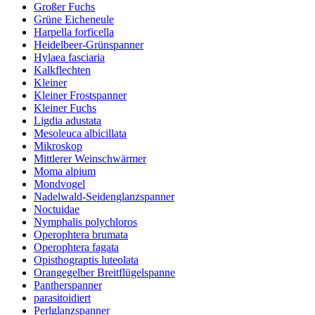
Großer Fuchs
Grüne Eicheneule
Harpella forficella
Heidelbeer-Grünspanner
Hylaea fasciaria
Kalkflechten
Kleiner
Kleiner Frostspanner
Kleiner Fuchs
Ligdia adustata
Mesoleuca albicillata
Mikroskop
Mittlerer Weinschwärmer
Moma alpium
Mondvogel
Nadelwald-Seidenglanzspanner
Noctuidae
Nymphalis polychloros
Operophtera brumata
Operophtera fagata
Opisthograptis luteolata
Orangegelber Breitflügelspanne
Pantherspanner
parasitoidiert
Perlglanzspanner