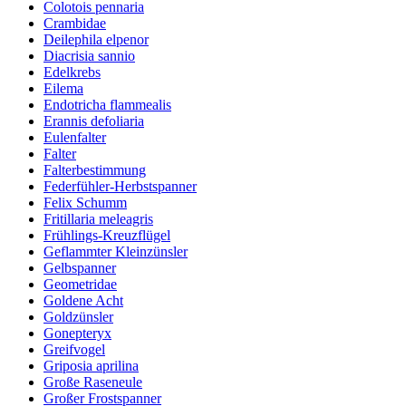
Colotois pennaria
Crambidae
Deilephila elpenor
Diacrisia sannio
Edelkrebs
Eilema
Endotricha flammealis
Erannis defoliaria
Eulenfalter
Falter
Falterbestimmung
Federfühler-Herbstspanner
Felix Schumm
Fritillaria meleagris
Frühlings-Kreuzflügel
Geflammter Kleinzünsler
Gelbspanner
Geometridae
Goldene Acht
Goldzünsler
Gonepteryx
Greifvogel
Griposia aprilina
Große Raseneule
Großer Frostspanner