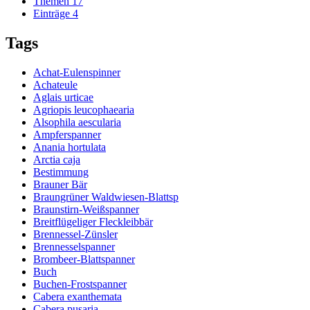
Themen
17
Einträge
4
Tags
Achat-Eulenspinner
Achateule
Aglais urticae
Agriopis leucophaearia
Alsophila aescularia
Ampferspanner
Anania hortulata
Arctia caja
Bestimmung
Brauner Bär
Braungrüner Waldwiesen-Blattsp
Braunstirn-Weißspanner
Breitflügeliger Fleckleibbär
Brennessel-Zünsler
Brennesselspanner
Brombeer-Blattspanner
Buch
Buchen-Frostspanner
Cabera exanthemata
Cabera pusaria