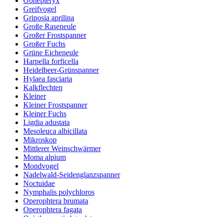
Gonepteryx
Greifvogel
Griposia aprilina
Große Raseneule
Großer Frostspanner
Großer Fuchs
Grüne Eicheneule
Harpella forficella
Heidelbeer-Grünspanner
Hylaea fasciaria
Kalkflechten
Kleiner
Kleiner Frostspanner
Kleiner Fuchs
Ligdia adustata
Mesoleuca albicillata
Mikroskop
Mittlerer Weinschwärmer
Moma alpium
Mondvogel
Nadelwald-Seidenglanzspanner
Noctuidae
Nymphalis polychloros
Operophtera brumata
Operophtera fagata