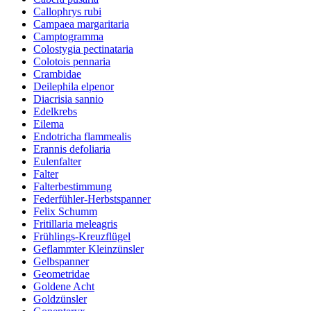
Callophrys rubi
Campaea margaritaria
Camptogramma
Colostygia pectinataria
Colotois pennaria
Crambidae
Deilephila elpenor
Diacrisia sannio
Edelkrebs
Eilema
Endotricha flammealis
Erannis defoliaria
Eulenfalter
Falter
Falterbestimmung
Federfühler-Herbstspanner
Felix Schumm
Fritillaria meleagris
Frühlings-Kreuzflügel
Geflammter Kleinzünsler
Gelbspanner
Geometridae
Goldene Acht
Goldzünsler