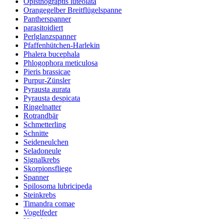
Opisthograptis luteolata
Orangegelber Breitflügelspanne
Pantherspanner
parasitoidiert
Perlglanzspanner
Pfaffenhütchen-Harlekin
Phalera bucephala
Phlogophora meticulosa
Pieris brassicae
Purpur-Zünsler
Pyrausta aurata
Pyrausta despicata
Ringelnatter
Rotrandbär
Schmetterling
Schnitte
Seideneulchen
Seladoneule
Signalkrebs
Skorpionsfliege
Spanner
Spilosoma lubricipeda
Steinkrebs
Timandra comae
Vogelfeder