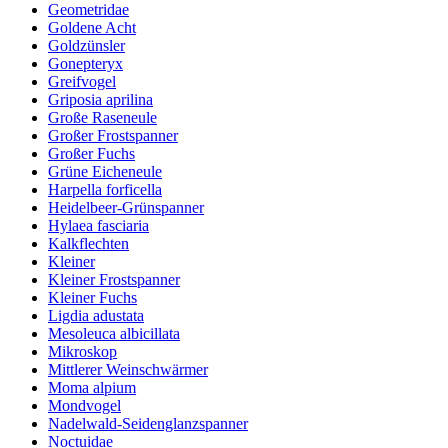
Geometridae
Goldene Acht
Goldzünsler
Gonepteryx
Greifvogel
Griposia aprilina
Große Raseneule
Großer Frostspanner
Großer Fuchs
Grüne Eicheneule
Harpella forficella
Heidelbeer-Grünspanner
Hylaea fasciaria
Kalkflechten
Kleiner
Kleiner Frostspanner
Kleiner Fuchs
Ligdia adustata
Mesoleuca albicillata
Mikroskop
Mittlerer Weinschwärmer
Moma alpium
Mondvogel
Nadelwald-Seidenglanzspanner
Noctuidae