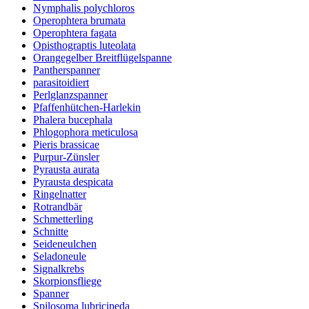
Nymphalis polychloros
Operophtera brumata
Operophtera fagata
Opisthograptis luteolata
Orangegelber Breitflügelspanne
Pantherspanner
parasitoidiert
Perlglanzspanner
Pfaffenhütchen-Harlekin
Phalera bucephala
Phlogophora meticulosa
Pieris brassicae
Purpur-Zünsler
Pyrausta aurata
Pyrausta despicata
Ringelnatter
Rotrandbär
Schmetterling
Schnitte
Seideneulchen
Seladoneule
Signalkrebs
Skorpionsfliege
Spanner
Spilosoma lubricipeda