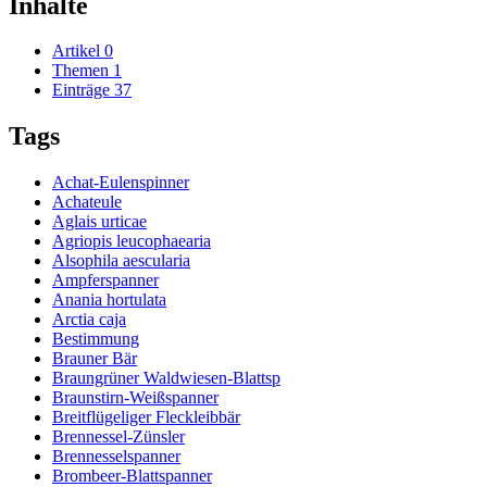
Inhalte
Artikel
0
Themen
1
Einträge
37
Tags
Achat-Eulenspinner
Achateule
Aglais urticae
Agriopis leucophaearia
Alsophila aescularia
Ampferspanner
Anania hortulata
Arctia caja
Bestimmung
Brauner Bär
Braungrüner Waldwiesen-Blattsp
Braunstirn-Weißspanner
Breitflügeliger Fleckleibbär
Brennessel-Zünsler
Brennesselspanner
Brombeer-Blattspanner