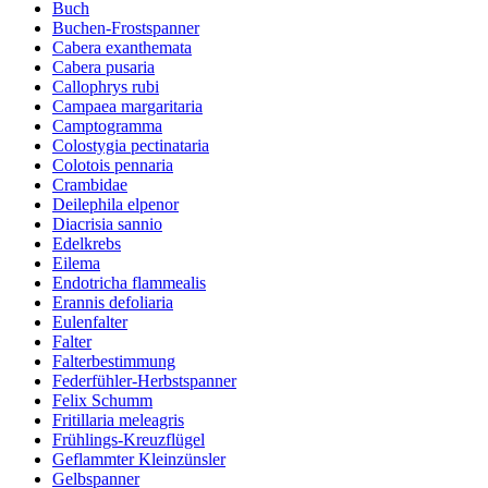
Buch
Buchen-Frostspanner
Cabera exanthemata
Cabera pusaria
Callophrys rubi
Campaea margaritaria
Camptogramma
Colostygia pectinataria
Colotois pennaria
Crambidae
Deilephila elpenor
Diacrisia sannio
Edelkrebs
Eilema
Endotricha flammealis
Erannis defoliaria
Eulenfalter
Falter
Falterbestimmung
Federfühler-Herbstspanner
Felix Schumm
Fritillaria meleagris
Frühlings-Kreuzflügel
Geflammter Kleinzünsler
Gelbspanner