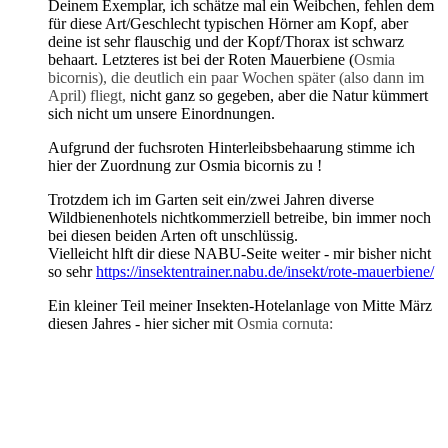
Deinem Exemplar, ich schätze mal ein Weibchen, fehlen dem
für diese Art/Geschlecht typischen Hörner am Kopf, aber
deine ist sehr flauschig und der Kopf/Thorax ist schwarz
behaart. Letzteres ist bei der Roten Mauerbiene (
Osmia
bicornis), die deutlich ein paar Wochen später (also dann im
April) fliegt,
nicht ganz so gegeben, aber die Natur kümmert
sich nicht um unsere Einordnungen.
Aufgrund der fuchsroten Hinterleibsbehaarung stimme ich
hier der Zuordnung zur Osmia bicornis zu !
Trotzdem ich im Garten seit ein/zwei Jahren diverse
Wildbienenhotels nichtkommerziell betreibe, bin immer noch
bei diesen beiden Arten oft unschlüssig.
Vielleicht hlft dir diese NABU-Seite weiter - mir bisher nicht
so sehr
https://insektentrainer.nabu.de/insekt/rote-mauerbiene/
Ein kleiner Teil meiner Insekten-Hotelanlage von Mitte März
diesen Jahres - hier sicher mit
Osmia cornuta: