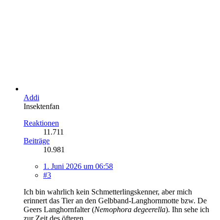
Addi
Insektenfan
Reaktionen
11.711
Beiträge
10.981
1. Juni 2026 um 06:58
#3
Ich bin wahrlich kein Schmetterlingskenner, aber mich
erinnert das Tier an den Gelbband-Langhornmotte bzw. De
Geers Langhornfalter (
Nemophora degeerella
). Ihn sehe ich
zur Zeit des öfteren.