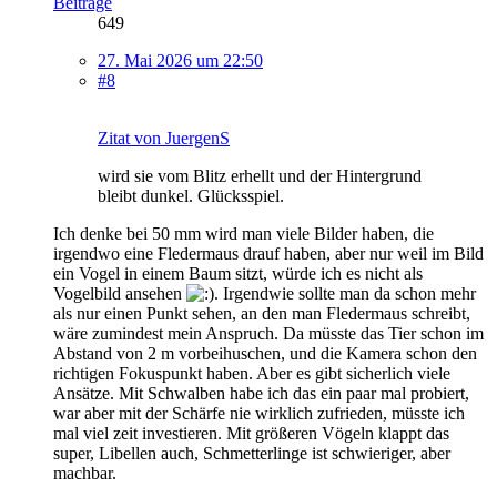
Beiträge
649
27. Mai 2026 um 22:50
#8
Zitat von JuergenS
wird sie vom Blitz erhellt und der Hintergrund
bleibt dunkel. Glücksspiel.
Ich denke bei 50 mm wird man viele Bilder haben, die
irgendwo eine Fledermaus drauf haben, aber nur weil im Bild
ein Vogel in einem Baum sitzt, würde ich es nicht als
Vogelbild ansehen
. Irgendwie sollte man da schon mehr
als nur einen Punkt sehen, an den man Fledermaus schreibt,
wäre zumindest mein Anspruch. Da müsste das Tier schon im
Abstand von 2 m vorbeihuschen, und die Kamera schon den
richtigen Fokuspunkt haben. Aber es gibt sicherlich viele
Ansätze. Mit Schwalben habe ich das ein paar mal probiert,
war aber mit der Schärfe nie wirklich zufrieden, müsste ich
mal viel zeit investieren. Mit größeren Vögeln klappt das
super, Libellen auch, Schmetterlinge ist schwieriger, aber
machbar.