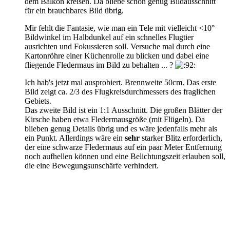
dem Balkon kreisen. Da bliebe schon genug Bildausschnitt
für ein brauchbares Bild übrig.
Mir fehlt die Fantasie, wie man ein Tele mit vielleicht <10°
Bildwinkel im Halbdunkel auf ein schnelles Flugtier
ausrichten und Fokussieren soll. Versuche mal durch eine
Kartonröhre einer Küchenrolle zu blicken und dabei eine
fliegende Fledermaus im Bild zu behalten ... ?
Ich hab's jetzt mal ausprobiert. Brennweite 50cm. Das erste
Bild zeigt ca. 2/3 des Flugkreisdurchmessers des fraglichen
Gebiets.
Das zweite Bild ist ein 1:1 Ausschnitt. Die großen Blätter der
Kirsche haben etwa Fledermausgröße (mit Flügeln). Da
blieben genug Details übrig und es wäre jedenfalls mehr als
ein Punkt. Allerdings wäre ein
sehr
starker Blitz erforderlich,
der eine schwarze Fledermaus auf ein paar Meter Entfernung
noch aufhellen können und eine Belichtungszeit erlauben soll,
die eine Bewegungsunschärfe verhindert.