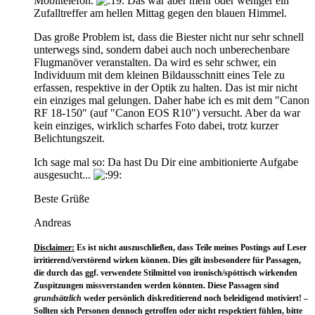
Mobiltelefon.
Das war aber mehr oder weniger ein
Zufalltreffer am hellen Mittag gegen den blauen Himmel.
Das große Problem ist, dass die Biester nicht nur sehr schnell
unterwegs sind, sondern dabei auch noch unberechenbare
Flugmanöver veranstalten. Da wird es sehr schwer, ein
Individuum mit dem kleinen Bildausschnitt eines Tele zu
erfassen, respektive in der Optik zu halten. Das ist mir nicht
ein einziges mal gelungen. Daher habe ich es mit dem "Canon
RF 18-150" (auf "Canon EOS R10") versucht. Aber da war
kein einziges, wirklich scharfes Foto dabei, trotz kurzer
Belichtungszeit.
Ich sage mal so: Da hast Du Dir eine ambitionierte Aufgabe
ausgesucht...
Beste Grüße
Andreas
Disclaimer:
Es ist nicht auszuschließen, dass Teile meines Postings auf Leser
irritierend/verstörend wirken können. Dies gilt insbesondere für Passagen,
die durch das ggf. verwendete Stilmittel von ironisch/spöttisch wirkenden
Zuspitzungen missverstanden werden könnten. Diese Passagen sind
grundsätzlich
weder persönlich diskreditierend noch beleidigend motiviert! –
Sollten sich Personen dennoch getroffen oder nicht respektiert fühlen, bitte