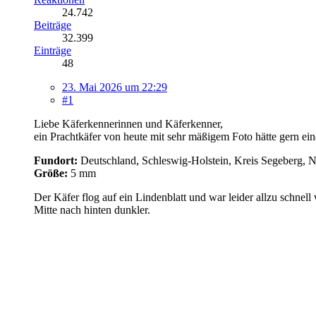
24.742
Beiträge
32.399
Einträge
48
23. Mai 2026 um 22:29
#1
Liebe Käferkennerinnen und Käferkenner,
ein Prachtkäfer von heute mit sehr mäßigem Foto hätte gern ei
Fundort:
Deutschland, Schleswig-Holstein, Kreis Segeberg, No
Größe:
5 mm
Der Käfer flog auf ein Lindenblatt und war leider allzu schnel
Mitte nach hinten dunkler.