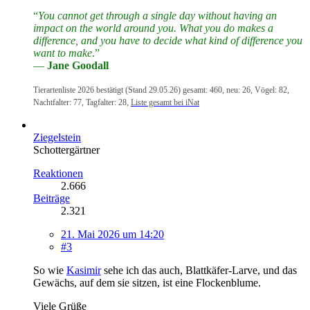
“
You cannot get through a single day without having an
impact on the world around you. What you do makes a
difference, and you have to decide what kind of difference you
want to make
.”
―
Jane Goodall
Tierartenliste 2026 bestätigt (Stand 29.05.26) gesamt: 460, neu: 26, Vögel: 82,
Nachtfalter: 77, Tagfalter: 28,
Liste gesamt bei iNat
Ziegelstein
Schottergärtner
Reaktionen
2.666
Beiträge
2.321
21. Mai 2026 um 14:20
#3
So wie
Kasimir
sehe ich das auch, Blattkäfer-Larve, und das
Gewächs, auf dem sie sitzen, ist eine Flockenblume.
Viele Grüße