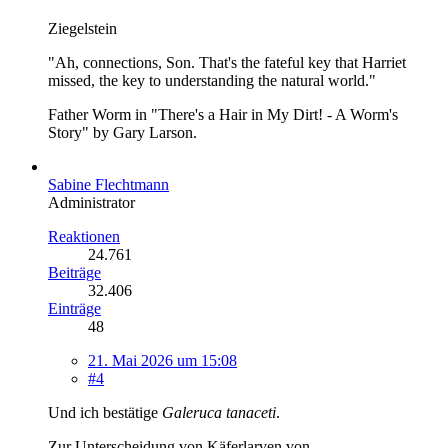
Ziegelstein
"Ah, connections, Son. That's the fateful key that Harriet
missed, the key to understanding the natural world."
Father Worm in "There's a Hair in My Dirt! - A Worm's
Story" by Gary Larson.
Sabine Flechtmann
Administrator
Reaktionen
24.761
Beiträge
32.406
Einträge
48
21. Mai 2026 um 15:08
#4
Und ich bestätige
Galeruca tanaceti
.
Zur Unterscheidung von Käferlarven von