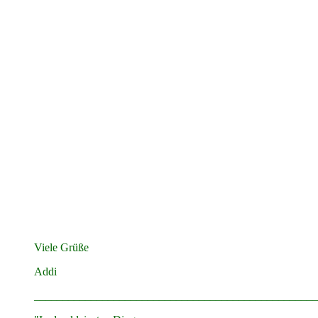
Viele Grüße
Addi
__________________________________________________