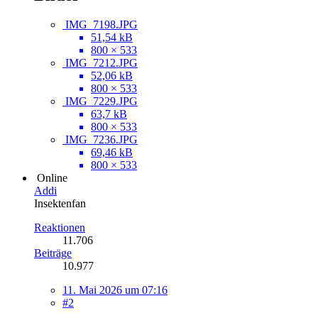
IMG_7198.JPG
51,54 kB
800 × 533
IMG_7212.JPG
52,06 kB
800 × 533
IMG_7229.JPG
63,7 kB
800 × 533
IMG_7236.JPG
69,46 kB
800 × 533
Online
Addi
Insektenfan
Reaktionen
11.706
Beiträge
10.977
11. Mai 2026 um 07:16
#2