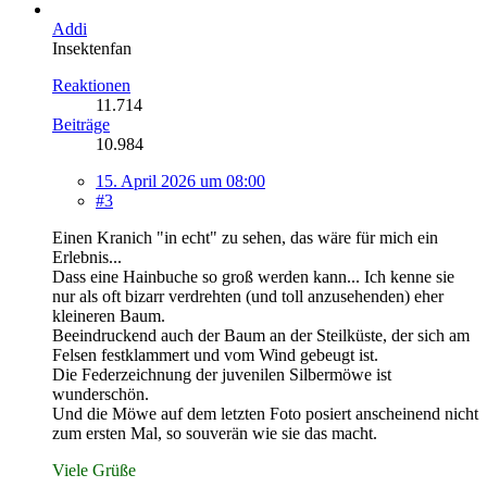
Addi
Insektenfan
Reaktionen
11.714
Beiträge
10.984
15. April 2026 um 08:00
#3
Einen Kranich "in echt" zu sehen, das wäre für mich ein
Erlebnis...
Dass eine Hainbuche so groß werden kann... Ich kenne sie
nur als oft bizarr verdrehten (und toll anzusehenden) eher
kleineren Baum.
Beeindruckend auch der Baum an der Steilküste, der sich am
Felsen festklammert und vom Wind gebeugt ist.
Die Federzeichnung der juvenilen Silbermöwe ist
wunderschön.
Und die Möwe auf dem letzten Foto posiert anscheinend nicht
zum ersten Mal, so souverän wie sie das macht.
Viele Grüße