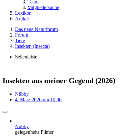
Team
Mitgliedersuche
Lexikon
Artikel
Das neue Naturforum
Forum
Tiere
Insekten (Insecta)
Seitenleiste
Insekten aus meiner Gegend (2026)
Nübby
4. März 2026 um 10:06
Nübby
gelegenheits Filmer