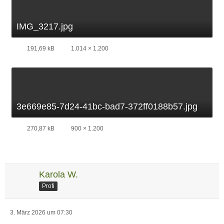
IMG_3217.jpg
191,69 kB
1.014 × 1.200
3e669e85-7d24-41bc-bad7-372ff0188b57.jpg
270,87 kB
900 × 1.200
Karola W.
Profi
3. März 2026 um 07:30