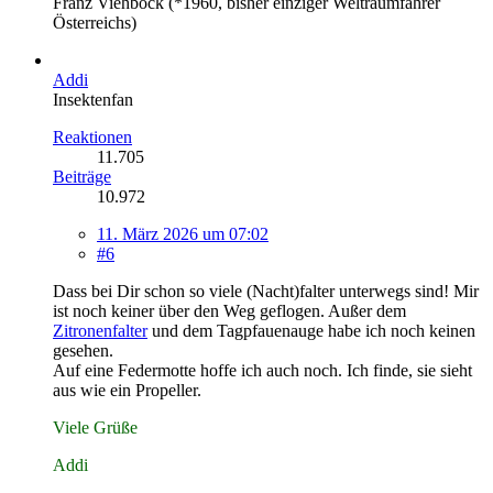
Franz Viehböck (*1960, bisher einziger Weltraumfahrer
Österreichs)
Addi
Insektenfan
Reaktionen
11.705
Beiträge
10.972
11. März 2026 um 07:02
#6
Dass bei Dir schon so viele (Nacht)falter unterwegs sind! Mir
ist noch keiner über den Weg geflogen. Außer dem
Zitronenfalter
und dem Tagpfauenauge habe ich noch keinen
gesehen.
Auf eine Federmotte hoffe ich auch noch. Ich finde, sie sieht
aus wie ein Propeller.
Viele Grüße
Addi