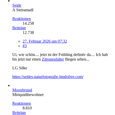
Seide
A Steiramadl
Reaktionen
14.258
Beiträge
12.738
27. Februar 2026 um 07:32
#3
Ui, wie schön.... jetzt ist der Frühling definitv da.... Ich hab
bis jetzt nur einen
Zitronenfalter
fliegen sehen...
LG Silke
https://seides-naturfotografie.jimdofree.com/
Moosfreund
Miriquidibewohner
Reaktionen
8.810
Beiträge