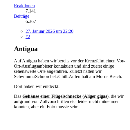
Reaktionen
7.141
Beiträge
6.367
27. Januar 2026 um 22:20
#2
Antigua
Auf Antigua haben wir bereits vor der Kreuzfahrt einen Vor-
Ort-Ausflugsanbieter kontaktiert und sind zuerst einige
sehenswerte Orte angefahren. Zuletzt hatten wir
Schwimm-/Schnorchel-/Chill-Aufenthalt am Morris Beach.
Dort haben wir entdeckt:
Das
Gehäuse einer Flügelschnecke (Aliger gigas)
, die wir
aufgrund von Zollvorschriften etc. leider nicht mitnehmen
konnten, aber ein Foto musste sein: