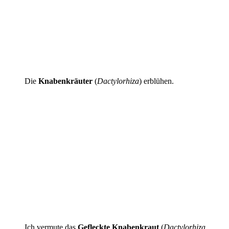
Die
Knabenkräuter
(
Dactylorhiza
) erblühen.
Ich vermute das
Gefleckte Knabenkraut
(
Dactylorhiza