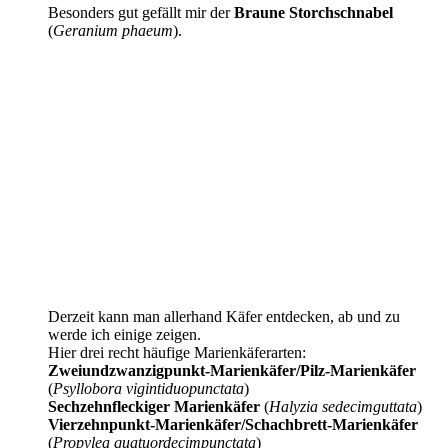
Besonders gut gefällt mir der
Braune Storchschnabel
(
Geranium phaeum
).
Derzeit kann man allerhand Käfer entdecken, ab und zu
werde ich einige zeigen.
Hier drei recht häufige Marienkäferarten:
Zweiundzwanzigpunkt-Marienkäfer/Pilz-Marienkäfer
(
Psyllobora vigintiduopunctata
)
Sechzehnfleckiger Marienkäfer
(
Halyzia sedecimguttata
)
Vierzehnpunkt-Marienkäfer/Schachbrett-Marienkäfer
(
Propylea quatuordecimpunctata
)