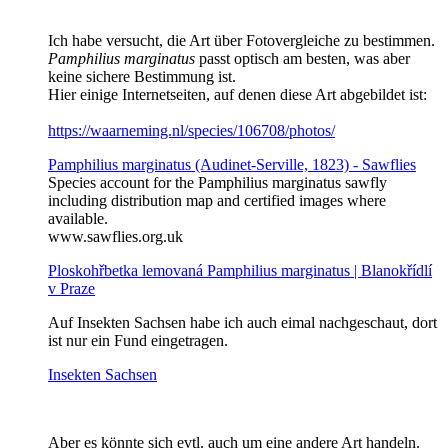
Ich habe versucht, die Art über Fotovergleiche zu bestimmen.
Pamphilius marginatus
passt optisch am besten, was aber
keine sichere Bestimmung ist.
Hier einige Internetseiten, auf denen diese Art abgebildet ist:
https://waarneming.nl/species/106708/photos/
Pamphilius marginatus (Audinet-Serville, 1823) - Sawflies
Species account for the Pamphilius marginatus sawfly
including distribution map and certified images where
available.
www.sawflies.org.uk
Ploskohřbetka lemovaná Pamphilius marginatus | Blanokřídlí
v Praze
Auf Insekten Sachsen habe ich auch eimal nachgeschaut, dort
ist nur ein Fund eingetragen.
Insekten Sachsen
Aber es könnte sich evtl. auch um eine andere Art handeln.