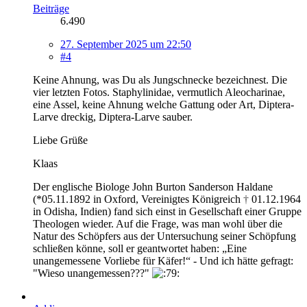
Beiträge
6.490
27. September 2025 um 22:50
#4
Keine Ahnung, was Du als Jungschnecke bezeichnest. Die
vier letzten Fotos. Staphylinidae, vermutlich Aleocharinae,
eine Assel, keine Ahnung welche Gattung oder Art, Diptera-
Larve dreckig, Diptera-Larve sauber.
Liebe Grüße
Klaas
Der englische Biologe John Burton Sanderson Haldane
(*05.11.1892 in Oxford, Vereinigtes Königreich
†
01.12.1964
in Odisha, Indien) fand sich einst in Gesellschaft einer Gruppe
Theologen wieder. Auf die Frage, was man wohl über die
Natur des Schöpfers aus der Untersuchung seiner Schöpfung
schließen könne, soll er geantwortet haben: „Eine
unangemessene Vorliebe für Käfer!“ - Und ich hätte gefragt:
"Wieso unangemessen???"