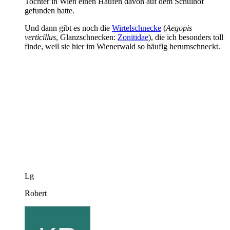
Tochter in Wien einen Haufen davon auf dem Schulhof
gefunden hatte.
Und dann gibt es noch die
Wirtelschnecke
(
Aegopis
verticillus
, Glanzschnecken:
Zonitidae
), die ich besonders toll
finde, weil sie hier im Wienerwald so häufig herumschneckt.
Lg
Robert