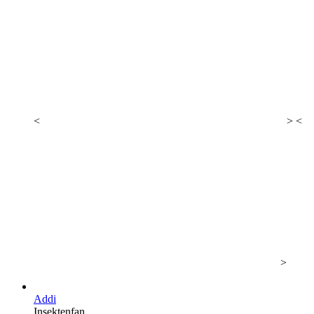
<
> <
>
Addi
Insektenfan