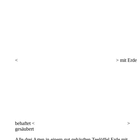
<
> mit Erde
behaftet <
>
gesäubert
Alle drei Arten in einem gut gehäuften Teelöffel Erde mit