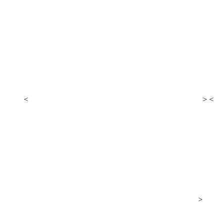
<
> <
>