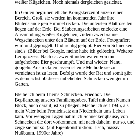
weißer Kügelchen. Noch niemals dergleichen gesichtet.
Im Garten begrünen etliche Königskerzenpflanzen einen
Bereich. Groß, sie werden im kommenden Jahr ihre
Blütenstände gen Himmel recken. Die untersten Blattrosetten
liegen auf der Erde. Bei Säuberungsarbeiten entdecke eine
Ansammlung weißer Kügelchen, zudem zwei braune
Wegschnecken unter den Blättern auf der Erde. Fotografiert
wird und gegoogelt. Und richtig getippt: Eier von Schnecken
sind's. (Bilder bei Google, meine habe ich gelöscht). Weiterer
Lernprozess: Nach ca. zwei Stunden waren von mir
aufgehobene Eier geschrumpft. Und mal wieder: Nanu,
googeln. Austrocknen lassen ist eine Methode sie zu
vernichten ist zu lesen. Befolgt wurde der Rat und somit gibt
es demnächst 50 dieser unbeliebten Schnecken weniger im
Garten.
Bleibe ich beim Thema Schnecken. Friedhof. Die
Bepflanzung unseres Familiengrabes, Tafel mit dem Namen
Block, auch darauf, ist zu pflegen. Mache ich seit 1945, als
mein Vater beim Fronteinsatz am Niederrhein ums Leben
kam. Vor wenigen Tagen nahm ich Schneckenghäuse, von
Schnecken die dort vorkommen, mit nach daheim, nur so, und
zeige sie nur so. (auf Eigenkonstruktion: Tisch, massiv
Nußbaum, 1990er Jahre)