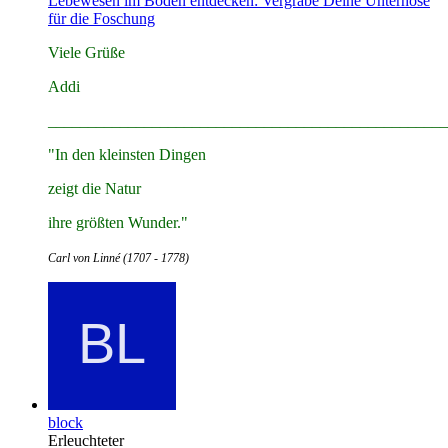
Lebewesen im Boden entdecken: Vergrabe Deine Unterhose
für die Foschung
Viele Grüße
Addi
__________________________________________________
"In den kleinsten Dingen
zeigt die Natur
ihre größten Wunder."
Carl von Linné (1707 - 1778)
block
Erleuchteter