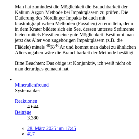
Man hat zumindest die Möglichkeit die Brauchbarkeit der
Kalium-Argon-Methode bei Impaktgläsern zu prüfen. Die
Datierung des Nördlinger Impakts ist auch mit
biostratigraphischen Methoden (Fossilien) zu ermitteln, denn
in dem Krater bildete sich ein See, dessen unterste Sedimente
bieten mittels Fossilien eine gute Möglichkeit. Bestimmt man
jetzt das Alter von zugehörigen Impaktgläsern (z.B. die
40
40
Flädele) mittels
K/
Ar und kommt man dabei zu ähnlichen
Altersangaben wäre die Brauchbarkeit der Methode bestätigt.
Bitte Beachten: Das obige ist Konjunktiv, ich weiß nicht ob
man derartiges gemacht hat.
Mineralienfreund
Systematiker
Reaktionen
4.644
Beiträge
3.380
28. März 2025 um 17:45
#17