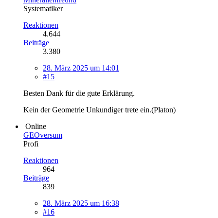
Systematiker
Reaktionen
4.644
Beiträge
3.380
28. März 2025 um 14:01
#15
Besten Dank für die gute Erklärung.
Kein der Geometrie Unkundiger trete ein.(Platon)
Online
GEOversum
Profi
Reaktionen
964
Beiträge
839
28. März 2025 um 16:38
#16