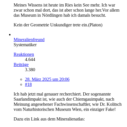
Meines Wissens ist heute im Ries kein See mehr. Ich war
zwar schon mal dort, das ist aber schon lange her.Vor allem
das Museum in Nördlingen hab ich damals besucht.
Kein der Geometrie Unkundiger trete ein.(Platon)
Mineralienfreund
Systematiker
Reaktionen
4.644
Beiträge
3.380
28. März 2025 um 20:06
#18
Ich hab jetzt mal genauer recherchiert. Der sogenannte
Saarlandimpakt ist, wie auch der Chiemgauimpakt, nach
Meinung angesehener Fachwissenschaftler, wie Dr. Kolitsch
vom Naturhistorischen Museum Wien, ein einziger Fake!
Dazu ein Link aus dem Mineralienatlas: