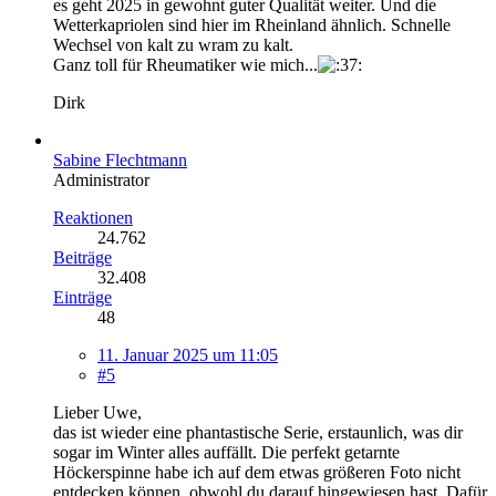
es geht 2025 in gewohnt guter Qualität weiter. Und die
Wetterkapriolen sind hier im Rheinland ähnlich. Schnelle
Wechsel von kalt zu wram zu kalt.
Ganz toll für Rheumatiker wie mich...
Dirk
Sabine Flechtmann
Administrator
Reaktionen
24.762
Beiträge
32.408
Einträge
48
11. Januar 2025 um 11:05
#5
Lieber Uwe,
das ist wieder eine phantastische Serie, erstaunlich, was dir
sogar im Winter alles auffällt. Die perfekt getarnte
Höckerspinne habe ich auf dem etwas größeren Foto nicht
entdecken können, obwohl du darauf hingewiesen hast. Dafür