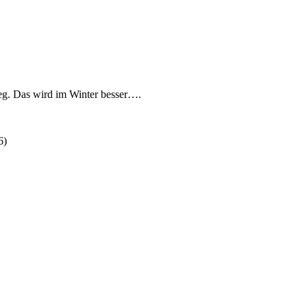
 weg. Das wird im Winter besser….
6
)