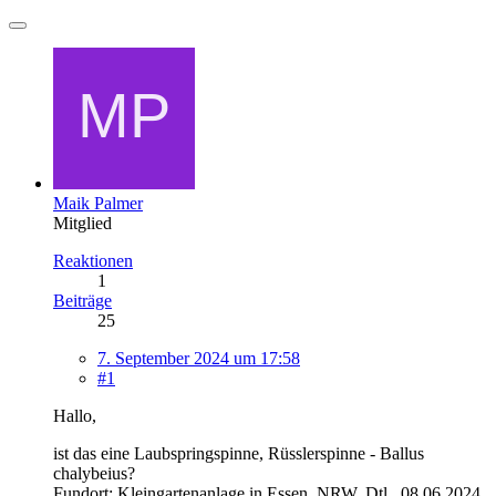
Maik Palmer
Mitglied
Reaktionen
1
Beiträge
25
7. September 2024 um 17:58
#1
Hallo,
ist das eine Laubspringspinne, Rüsslerspinne - Ballus
chalybeius?
Fundort: Kleingartenanlage in Essen, NRW, Dtl., 08.06.2024