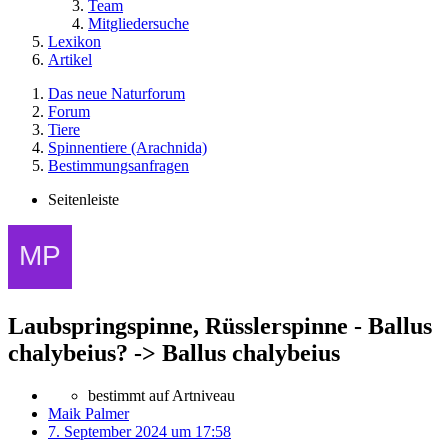
Team
Mitgliedersuche
Lexikon
Artikel
Das neue Naturforum
Forum
Tiere
Spinnentiere (Arachnida)
Bestimmungsanfragen
Seitenleiste
Laubspringspinne, Rüsslerspinne - Ballus
chalybeius? -> Ballus chalybeius
bestimmt auf Artniveau
Maik Palmer
7. September 2024 um 17:58