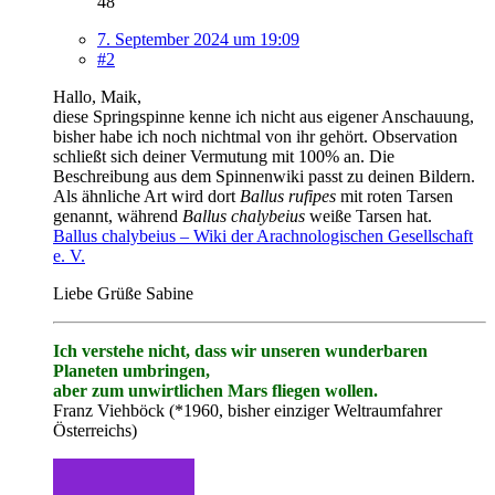
48
7. September 2024 um 19:09
#2
Hallo, Maik,
diese Springspinne kenne ich nicht aus eigener Anschauung,
bisher habe ich noch nichtmal von ihr gehört. Observation
schließt sich deiner Vermutung mit 100% an. Die
Beschreibung aus dem Spinnenwiki passt zu deinen Bildern.
Als ähnliche Art wird dort
Ballus rufipes
mit roten Tarsen
genannt, während
Ballus chalybeius
weiße Tarsen hat.
Ballus chalybeius – Wiki der Arachnologischen Gesellschaft
e. V.
Liebe Grüße Sabine
Ich verstehe nicht, dass wir unseren wunderbaren
Planeten umbringen,
aber zum unwirtlichen Mars fliegen wollen.
Franz Viehböck (*1960, bisher einziger Weltraumfahrer
Österreichs)