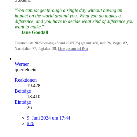
“
You cannot get through a single day without having an
impact on the world around you. What you do makes a
difference, and you have to decide what kind of difference you
want to make
.”
―
Jane Goodall
Tierartenliste 2026 bestätigt (Stand 29.05.26) gesamt: 460, neu: 26, Vögel: 82,
Nachtfalter: 77, Tagfalter: 28,
Liste gesamt bei iNat
Werner
querfeldein
Reaktionen
19.428
Beiträge
18.410
Einträge
26
9. Juni 2024 um 17:44
#26