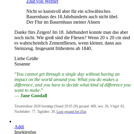
Zitat von Werner
Nicht so kunstvoll aber für ein schwäbisches
Bauernhaus des 18.Jahrhunderts auch nicht übel.
Der Flur im Bauernhaus meiner Ahnen
Danke fürs Zeigen! Im 18. Jahrhundert konnte man das aber
noch nicht. Wie groß sind die Fliesen? Wenn 20 x 20 cm sind
es wahrscheinlich Zementfliesen, wenn kleiner, dann aus
Steinzeug. Insgesamt frühestens ab 1840.
Liebe Grüße
Susanne
“
You cannot get through a single day without having an
impact on the world around you. What you do makes a
difference, and you have to decide what kind of difference you
want to make
.”
―
Jane Goodall
Tierartenliste 2026 bestätigt (Stand 29.05.26) gesamt: 460, neu: 26, Vögel: 82,
Nachtfalter: 77, Tagfalter: 28,
Liste gesamt bei iNat
Addi
Insektenfan