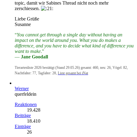
topic, damit wir Sabines Thread nicht noch mehr
zerschiessen.
Liebe Grüße
Susanne
“
You cannot get through a single day without having an
impact on the world around you. What you do makes a
difference, and you have to decide what kind of difference you
want to make
.”
―
Jane Goodall
Tierartenliste 2026 bestätigt (Stand 29.05.26) gesamt: 460, neu: 26, Vögel: 82,
Nachtfalter: 77, Tagfalter: 28,
Liste gesamt bei iNat
Werner
querfeldein
Reaktionen
19.428
Beiträge
18.410
Einträge
26