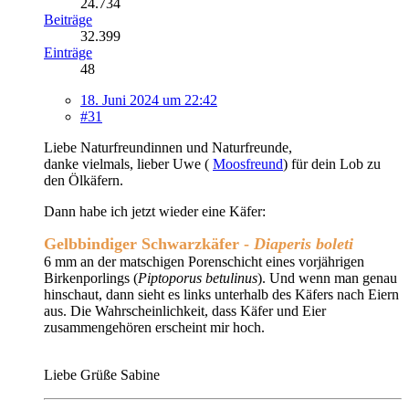
24.734
Beiträge
32.399
Einträge
48
18. Juni 2024 um 22:42
#31
Liebe Naturfreundinnen und Naturfreunde,
danke vielmals, lieber Uwe (
Moosfreund
) für dein Lob zu
den Ölkäfern.
Dann habe ich jetzt wieder eine Käfer:
Gelbbindiger Schwarzkäfer -
Diaperis boleti
6 mm an der matschigen Porenschicht eines vorjährigen
Birkenporlings (
Piptoporus betulinus
). Und wenn man genau
hinschaut, dann sieht es links unterhalb des Käfers nach Eiern
aus. Die Wahrscheinlichkeit, dass Käfer und Eier
zusammengehören erscheint mir hoch.
Liebe Grüße Sabine