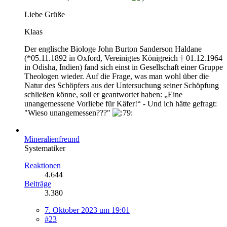
Liebe Grüße
Klaas
Der englische Biologe John Burton Sanderson Haldane
(*05.11.1892 in Oxford, Vereinigtes Königreich
†
01.12.1964
in Odisha, Indien) fand sich einst in Gesellschaft einer Gruppe
Theologen wieder. Auf die Frage, was man wohl über die
Natur des Schöpfers aus der Untersuchung seiner Schöpfung
schließen könne, soll er geantwortet haben: „Eine
unangemessene Vorliebe für Käfer!“ - Und ich hätte gefragt:
"Wieso unangemessen???"
Mineralienfreund
Systematiker
Reaktionen
4.644
Beiträge
3.380
7. Oktober 2023 um 19:01
#23