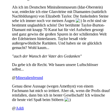
Als ich im Deutschen Miniralienmuseum (Idar-Oberstein)
war, entdeckte ich eine Glasvitrine mit Diamanten (natürlich
Nachbildungen) von Elizabeth Taylor. Die funkelnden Steine
sehe ich immer noch vor meinen Augen
In echt sind sie
bestimmt unglaublich schön! Der berühmte Taylor-Burton-
Diamant mit knapp 70 Karat hat für viel Aufsehen gesorgt
und ganz gewiss die großen Spuren in der schillernden Welt
der Edelsteinen hinterlassen. Taylor besaß viele
außergewöhnliche Raritäten. Und haben sie sie glücklich
gemacht? Wohl kaum...
"auch der Wunsch der Vater des Gedanken"
Da gebe ich dir Recht. Wir bauen unsere Luftschlösser
selbst...
@
Mineralienfreund
Genau diese Aussage (wegen Amethyst) von einem
Fachmann hat mich so irritiert. Aber ok, wenn die Profis drauf
reinfallen, dann bin ich in bester Gesellschaft! Ich wünsche
dir heute viel Spaß beim Stöbern
@
Addi