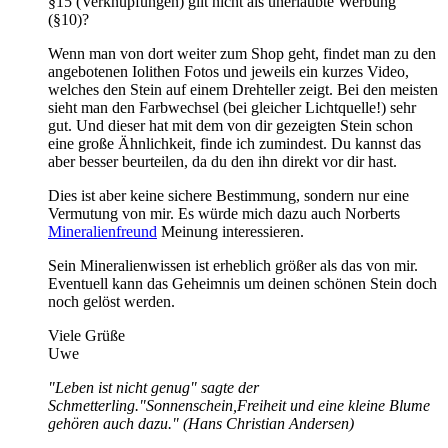
§15 (Verknüpfungen) gilt nicht als unerlaubte Werbung
(§10)?
Wenn man von dort weiter zum Shop geht, findet man zu den
angebotenen Iolithen Fotos und jeweils ein kurzes Video,
welches den Stein auf einem Drehteller zeigt. Bei den meisten
sieht man den Farbwechsel (bei gleicher Lichtquelle!) sehr
gut. Und dieser hat mit dem von dir gezeigten Stein schon
eine große Ähnlichkeit, finde ich zumindest. Du kannst das
aber besser beurteilen, da du den ihn direkt vor dir hast.
Dies ist aber keine sichere Bestimmung, sondern nur eine
Vermutung von mir. Es würde mich dazu auch Norberts
Mineralienfreund
Meinung interessieren.
Sein Mineralienwissen ist erheblich größer als das von mir.
Eventuell kann das Geheimnis um deinen schönen Stein doch
noch gelöst werden.
Viele Grüße
Uwe
"Leben ist nicht genug" sagte der
Schmetterling."Sonnenschein,Freiheit und eine kleine Blume
gehören auch dazu." (Hans Christian Andersen)