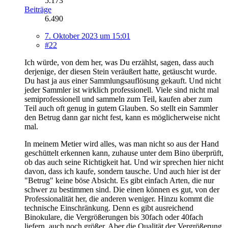
5.173
Beiträge
6.490
7. Oktober 2023 um 15:01
#22
Ich würde, von dem her, was Du erzählst, sagen, dass auch
derjenige, der diesen Stein veräußert hatte, getäuscht wurde.
Du hast ja aus einer Sammlungsauflösung gekauft. Und nicht
jeder Sammler ist wirklich professionell. Viele sind nicht mal
semiprofessionell und sammeln zum Teil, kaufen aber zum
Teil auch oft genug in gutem Glauben. So stellt ein Sammler
den Betrug dann gar nicht fest, kann es möglicherweise nicht
mal.
In meinem Metier wird alles, was man nicht so aus der Hand
geschüttelt erkennen kann, zuhause unter dem Bino überprüft,
ob das auch seine Richtigkeit hat. Und wir sprechen hier nicht
davon, dass ich kaufe, sondern tausche. Und auch hier ist der
"Betrug" keine böse Absicht. Es gibt einfach Arten, die nur
schwer zu bestimmen sind. Die einen können es gut, von der
Professionalität her, die anderen weniger. Hinzu kommt die
technische Einschränkung. Denn es gibt ausreichend
Binokulare, die Vergrößerungen bis 30fach oder 40fach
liefern, auch noch größer. Aber die Qualität der Vergrößerung