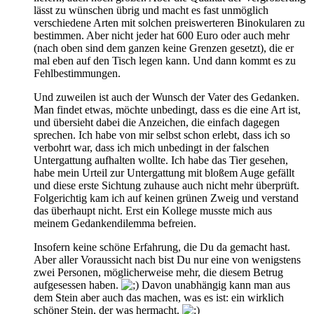
lässt zu wünschen übrig und macht es fast unmöglich
verschiedene Arten mit solchen preiswerteren Binokularen zu
bestimmen. Aber nicht jeder hat 600 Euro oder auch mehr
(nach oben sind dem ganzen keine Grenzen gesetzt), die er
mal eben auf den Tisch legen kann. Und dann kommt es zu
Fehlbestimmungen.
Und zuweilen ist auch der Wunsch der Vater des Gedanken.
Man findet etwas, möchte unbedingt, dass es die eine Art ist,
und übersieht dabei die Anzeichen, die einfach dagegen
sprechen. Ich habe von mir selbst schon erlebt, dass ich so
verbohrt war, dass ich mich unbedingt in der falschen
Untergattung aufhalten wollte. Ich habe das Tier gesehen,
habe mein Urteil zur Untergattung mit bloßem Auge gefällt
und diese erste Sichtung zuhause auch nicht mehr überprüft.
Folgerichtig kam ich auf keinen grünen Zweig und verstand
das überhaupt nicht. Erst ein Kollege musste mich aus
meinem Gedankendilemma befreien.
Insofern keine schöne Erfahrung, die Du da gemacht hast.
Aber aller Voraussicht nach bist Du nur eine von wenigstens
zwei Personen, möglicherweise mehr, die diesem Betrug
aufgesessen haben.
Davon unabhängig kann man aus
dem Stein aber auch das machen, was es ist: ein wirklich
schöner Stein, der was hermacht.