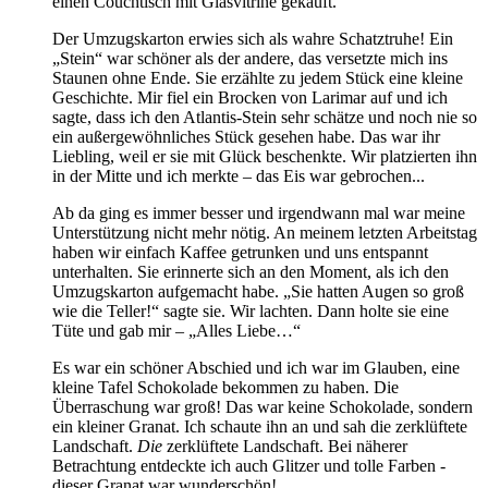
einen Couchtisch mit Glasvitrine gekauft.
Der Umzugskarton erwies sich als wahre Schatztruhe! Ein
„Stein“ war schöner als der andere, das versetzte mich ins
Staunen ohne Ende. Sie erzählte zu jedem Stück eine kleine
Geschichte. Mir fiel ein Brocken von Larimar auf und ich
sagte, dass ich den Atlantis-Stein sehr schätze und noch nie so
ein außergewöhnliches Stück gesehen habe. Das war ihr
Liebling, weil er sie mit Glück beschenkte. Wir platzierten ihn
in der Mitte und ich merkte – das Eis war gebrochen...
Ab da ging es immer besser und irgendwann mal war meine
Unterstützung nicht mehr nötig. An meinem letzten Arbeitstag
haben wir einfach Kaffee getrunken und uns entspannt
unterhalten. Sie erinnerte sich an den Moment, als ich den
Umzugskarton aufgemacht habe. „Sie hatten Augen so groß
wie die Teller!“ sagte sie. Wir lachten. Dann holte sie eine
Tüte und gab mir – „Alles Liebe…“
Es war ein schöner Abschied und ich war im Glauben, eine
kleine Tafel Schokolade bekommen zu haben. Die
Überraschung war groß! Das war keine Schokolade, sondern
ein kleiner Granat. Ich schaute ihn an und sah die zerklüftete
Landschaft.
Die
zerklüftete Landschaft. Bei näherer
Betrachtung entdeckte ich auch Glitzer und tolle Farben -
dieser Granat war wunderschön!