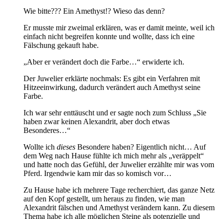
Wie bitte??? Ein Amethyst!? Wieso das denn?
Er musste mir zweimal erklären, was er damit meinte, weil ich
einfach nicht begreifen konnte und wollte, dass ich eine
Fälschung gekauft habe.
„Aber er verändert doch die Farbe…“ erwiderte ich.
Der Juwelier erklärte nochmals: Es gibt ein Verfahren mit
Hitzeeinwirkung, dadurch verändert auch Amethyst seine
Farbe.
Ich war sehr enttäuscht und er sagte noch zum Schluss „Sie
haben zwar keinen Alexandrit, aber doch etwas
Besonderes…“
Wollte ich
dieses
Besondere haben? Eigentlich nicht… Auf
dem Weg nach Hause fühlte ich mich mehr als „veräppelt“
und hatte noch das Gefühl, der Juwelier erzählte mir was vom
Pferd. Irgendwie kam mir das so komisch vor…
Zu Hause habe ich mehrere Tage recherchiert, das ganze Netz
auf den Kopf gestellt, um heraus zu finden, wie man
Alexandrit fälschen und Amethyst verändern kann. Zu diesem
Thema habe ich alle möglichen Steine als potenzielle und