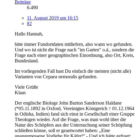
Beiträge
6.490
11. August 2019 um 16:15
#2
Hallo Hannah,
bitte immer Fundortdaten mitliefern, also wann wo gefunden.
Und wo ist nicht die Frage nach "im Garten" o.ä., sondern die
Frage nach einer geographischen Einordnung, also Ort, Kreis,
Bundesland.
Im vorliegenden Fall hast Du einfach die meisten (nicht alle)
Varianten von Cepaea nemoralis gefunden.
Viele Grüße
Klaas
Der englische Biologe John Burton Sanderson Haldane
(*05.11.1892 in Oxford, Vereinigtes Königreich
†
01.12.1964
in Odisha, Indien) fand sich einst in Gesellschaft einer Gruppe
Theologen wieder. Auf die Frage, was man wohl über die
Natur des Schöpfers aus der Untersuchung seiner Schöpfung
schließen könne, soll er geantwortet haben: „Eine
unangemessene Vorliebe für Käfer!“ - Und ich hätte gefragt: