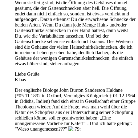
Wenn sie fertig sind, ist die Öffnung des Gehäuses dunkel
gesäumt, die der Gartenschnecken aber hell. Die Öffnung
endet dann nicht einfach so, sondern ist etwas verdickt und
aufgebogen. Daran erkennst Du die erwachsene Schnecke der
beiden Arten. Wenn Du dann jede Menge Hain- und/oder
Gartenschnirkelschnecken in der Hand hattest, dann weißt
Du, wie die Variabilitäten aussehen. Und bei der
Gartenschnecke sehen sie einfach nicht so aus. Des Weiteren
sind die Gehäuse der vielen Hainschnirkelschnecken, die ich
in meinem Leben gesehen habe, deutlich flacher, als die
Gehäuse der wenigen Gartenschnirkelschnecken, die einfach
etwas höher sind, steiler aufragen.
Liebe Grüße
Klaas
Der englische Biologe John Burton Sanderson Haldane
(*05.11.1892 in Oxford, Vereinigtes Königreich
†
01.12.1964
in Odisha, Indien) fand sich einst in Gesellschaft einer Gruppe
Theologen wieder. Auf die Frage, was man wohl über die
Natur des Schöpfers aus der Untersuchung seiner Schöpfung
schließen könne, soll er geantwortet haben: „Eine
unangemessene Vorliebe für Käfer!“ - Und ich hätte gefragt:
"Wieso unangemessen???"