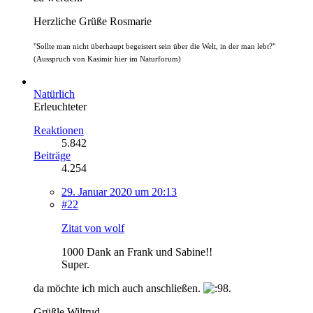
Herzliche Grüße Rosmarie
"Sollte man nicht überhaupt begeistert sein über die Welt, in der man lebt?"
(Ausspruch von Kasimir hier im Naturforum)
Natürlich
Erleuchteter
Reaktionen
5.842
Beiträge
4.254
29. Januar 2020 um 20:13
#22
Zitat von wolf
1000 Dank an Frank und Sabine!!
Super.
da möchte ich mich auch anschließen.
Grüßle Wiltrud